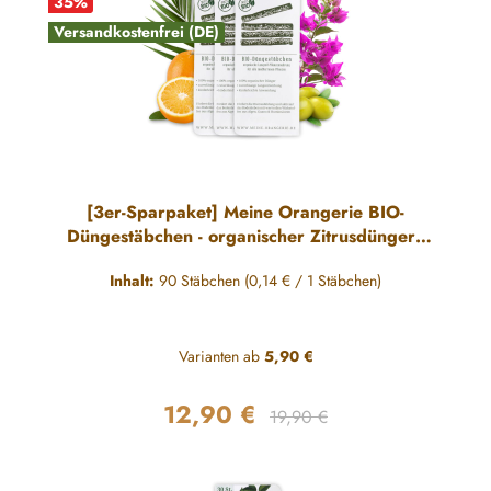
35
%
Versandkostenfrei (DE)
[3er-Sparpaket] Meine Orangerie BIO-
Düngestäbchen - organischer Zitrusdünger -
90 Sticks
Inhalt:
90 Stäbchen
(0,14 € / 1 Stäbchen)
Varianten ab
5,90 €
12,90 €
Regulärer Preis:
Verkaufspreis:
19,90 €