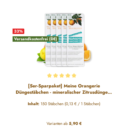
33
%
Versandkostenfrei (DE)
Durchschnittliche Bewertung von 5 von 5 Sternen
[5er-Sparpaket] Meine Orangerie
Düngestäbchen - mineralischer Zitrusdünger -
150 Sticks
Inhalt:
150 Stäbchen
(0,13 € / 1 Stäbchen)
Varianten ab
5,90 €