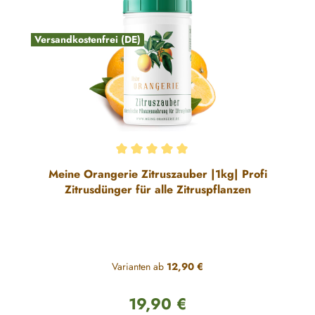
Versandkostenfrei (DE)
Durchschnittliche Bewertung von 5 von 5 Sternen
Meine Orangerie Zitruszauber |1kg| Profi
Zitrusdünger für alle Zitruspflanzen
Varianten ab
12,90 €
19,90 €
Regulärer Preis: