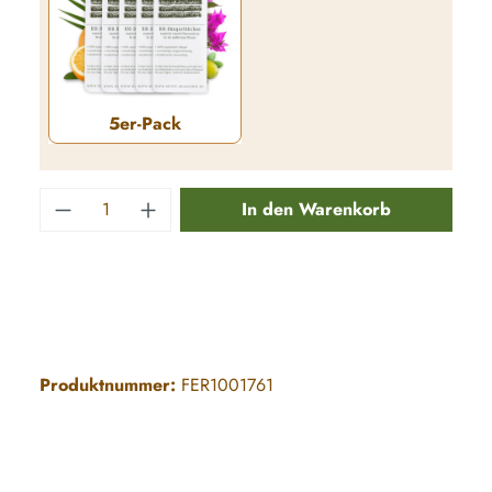
5er-Pack
5er-Pack
Produkt Anzahl: Gib den gewünschten Wert e
In den Warenkorb
Produktnummer:
FER1001761