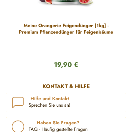
Meine Orangerie Feigendünger [1kg] -
Premium Pflanzendünger für Feigenbäume
19,90 €
Regulärer Preis:
KONTAKT & HILFE
Hilfe und Kontakt
Sprechen Sie uns an!
Haben Sie Fragen?
FAQ - Häufig gestellte Fragen