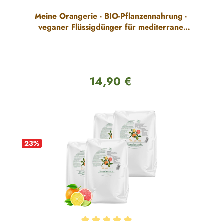
Meine Orangerie - BIO-Pflanzennahrung -
veganer Flüssigdünger für mediterrane
Pflanzen
14,90 €
Regulärer Preis:
23
%