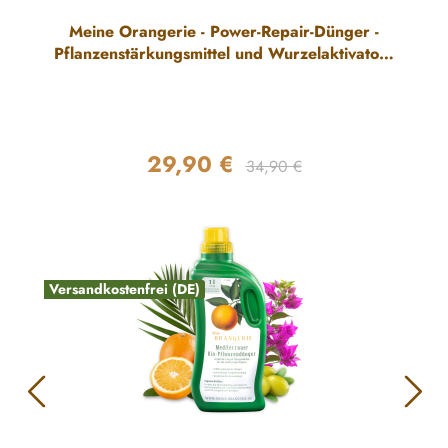
Meine Orangerie - Power-Repair-Dünger -
Pflanzenstärkungsmittel und Wurzelaktivator -
Repair-Dünger für Pflanzen mit
Winterschäden
29,90 €
Regulärer Preis:
Verkaufspreis:
34,90 €
Versandkostenfrei (DE)