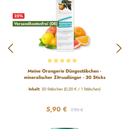
25
%
Versandkostenfrei (DE)
Durchschnittliche Bewertung von 5 von 5 Sternen
Meine Orangerie Düngestäbchen -
mineralischer Zitrusdünger - 30 Sticks
Inhalt:
30 Stäbchen
(0,20 € / 1 Stäbchen)
5,90 €
Regulärer Preis:
Verkaufspreis:
7,90 €