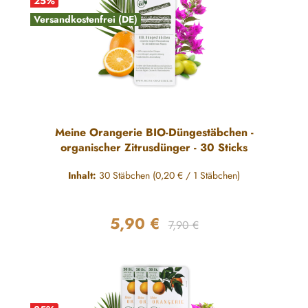
25
%
Versandkostenfrei (DE)
Meine Orangerie BIO-Düngestäbchen -
organischer Zitrusdünger - 30 Sticks
Inhalt:
30 Stäbchen
(0,20 € / 1 Stäbchen)
5,90 €
Regulärer Preis:
Verkaufspreis:
7,90 €