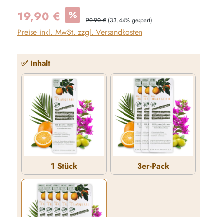
Verkaufspreis:
19,90 €
%
Regulärer Preis:
29,90 €
(33.44% gespart)
Preise inkl. MwSt. zzgl. Versandkosten
auswählen
✅ Inhalt
1 Stück
3er-Pack
1 Stück
3er-Pack