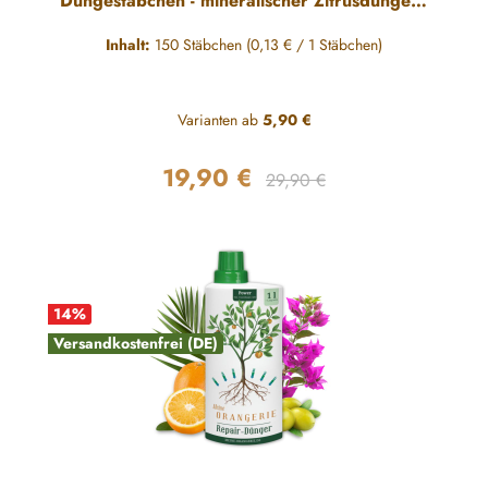
Düngestäbchen - mineralischer Zitrusdünger -
150 Sticks
Inhalt:
150 Stäbchen
(0,13 € / 1 Stäbchen)
Varianten ab
5,90 €
19,90 €
Regulärer Preis:
Verkaufspreis:
29,90 €
14
%
Versandkostenfrei (DE)