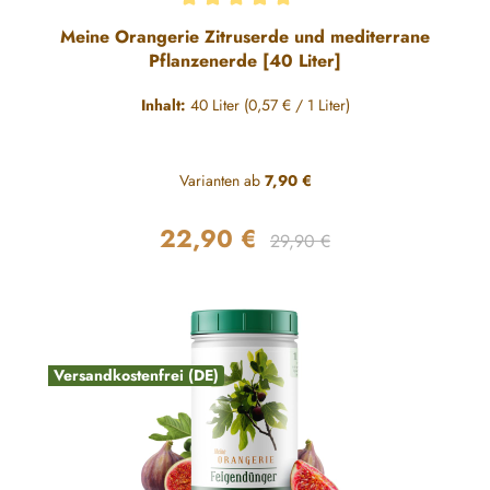
Durchschnittliche Bewertung von 5 von 5 Sternen
Meine Orangerie Zitruserde und mediterrane
Pflanzenerde [40 Liter]
Inhalt:
40 Liter
(0,57 € / 1 Liter)
Varianten ab
7,90 €
22,90 €
Regulärer Preis:
Verkaufspreis:
29,90 €
Versandkostenfrei (DE)