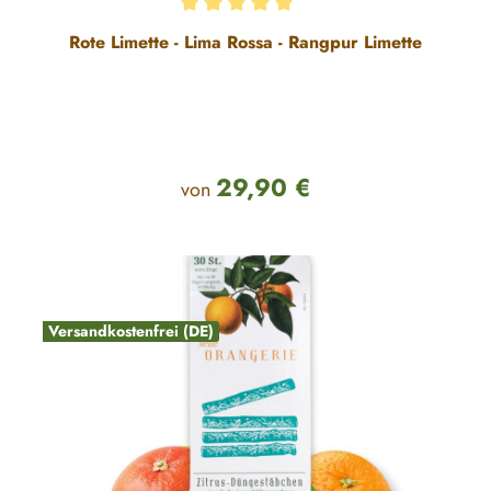
Durchschnittliche Bewertung von 5 von 5 Sternen
Rote Limette - Lima Rossa - Rangpur Limette
29,90 €
Regulärer Preis:
von
Versandkostenfrei (DE)