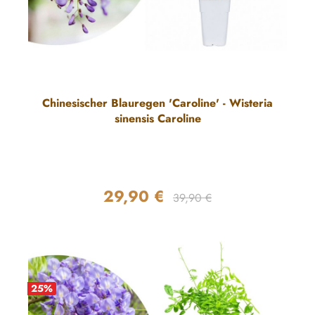
Chinesischer Blauregen 'Caroline' - Wisteria
sinensis Caroline
29,90 €
Regulärer Preis:
Verkaufspreis:
39,90 €
25
%