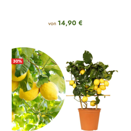
14,90 €
Regulärer Preis:
von
30
%