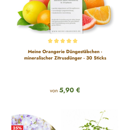
Durchschnittliche Bewertung von 5 von 5 Sternen
Meine Orangerie Düngestäbchen -
mineralischer Zitrusdünger - 30 Sticks
5,90 €
Regulärer Preis:
von
25
%