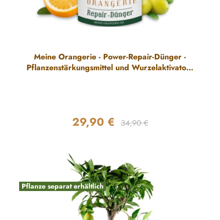
Meine Orangerie - Power-Repair-Dünger -
Pflanzenstärkungsmittel und Wurzelaktivator -
Repair-Dünger für Pflanzen mit Winterschäden
29,90 €
Regulärer Preis:
Verkaufspreis:
34,90 €
Pflanze separat erhältlich