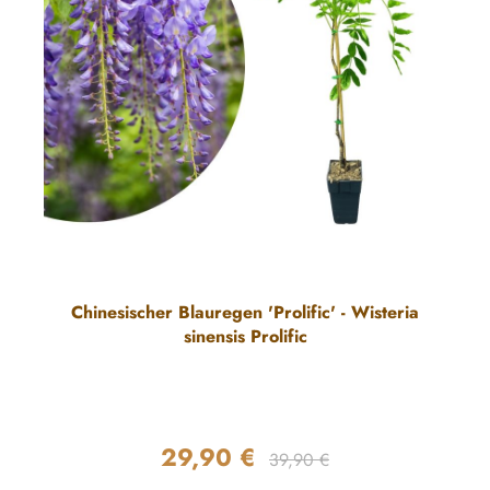
Chinesischer Blauregen 'Prolific' - Wisteria
sinensis Prolific
29,90 €
Regulärer Preis:
Verkaufspreis:
39,90 €