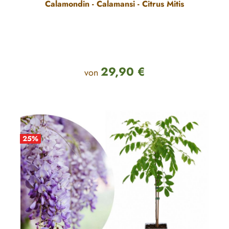
Calamondin - Calamansi - Citrus Mitis
29,90 €
Regulärer Preis:
von
25
%