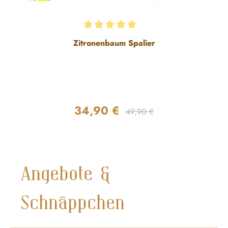
Durchschnittliche Bewertung von 5 von 5 Sternen
Zitronenbaum Spalier
34,90 €
Regulärer Preis:
Verkaufspreis:
49,90 €
Angebote &
Schnäppchen