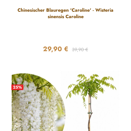
Chinesischer Blauregen 'Caroline' - Wisteria
sinensis Caroline
29,90 €
Regulärer Preis:
Verkaufspreis:
39,90 €
25
%