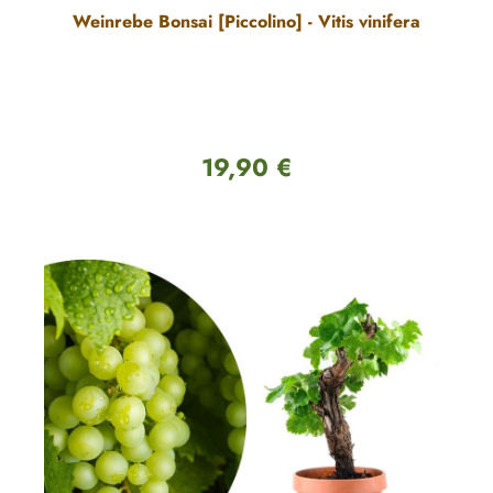
Weinrebe Bonsai [Piccolino] - Vitis vinifera
19,90 €
Regulärer Preis: