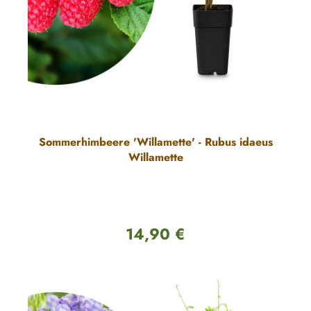
Sommerhimbeere 'Willamette' - Rubus idaeus
Willamette
14,90 €
Regulärer Preis: