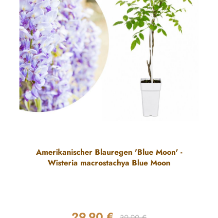
Amerikanischer Blauregen 'Blue Moon' -
Wisteria macrostachya Blue Moon
29,90 €
Regulärer Preis:
Verkaufspreis:
39,90 €