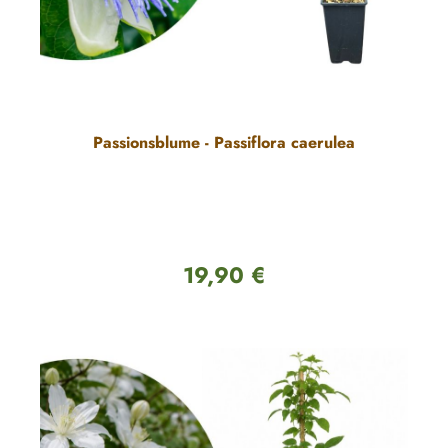
Passionsblume - Passiflora caerulea
19,90 €
Regulärer Preis: