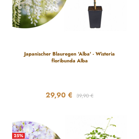
Japanischer Blauregen 'Alba' - Wisteria
floribunda Alba
29,90 €
Regulärer Preis:
Verkaufspreis:
39,90 €
25
%