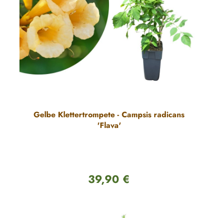
Gelbe Klettertrompete - Campsis radicans
'Flava'
39,90 €
Regulärer Preis: