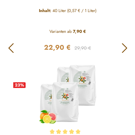
Inhalt:
40 Liter
(0,57 € / 1 Liter)
Varianten ab
7,90 €
22,90 €
Regulärer Preis:
Verkaufspreis:
29,90 €
23
%