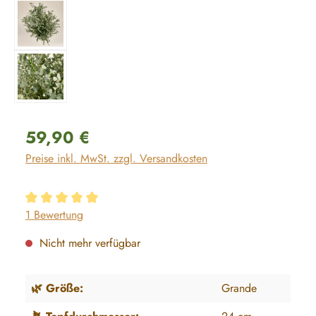
Regulärer Preis:
59,90 €
Preise inkl. MwSt. zzgl. Versandkosten
Durchschnittliche Bewertung von 5 von 5 Sternen
1 Bewertung
Nicht mehr verfügbar
🌿 Größe:
Grande