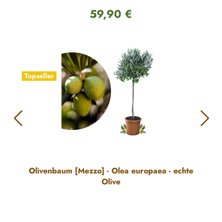
59,90 €
Regulärer Preis:
Topseller
Olivenbaum [Mezzo] - Olea europaea - echte
Olive