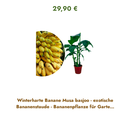
29,90 €
Regulärer Preis:
Winterharte Banane Musa basjoo - exotische
Bananenstaude - Bananenpflanze für Garten,
Terrasse & Balkon