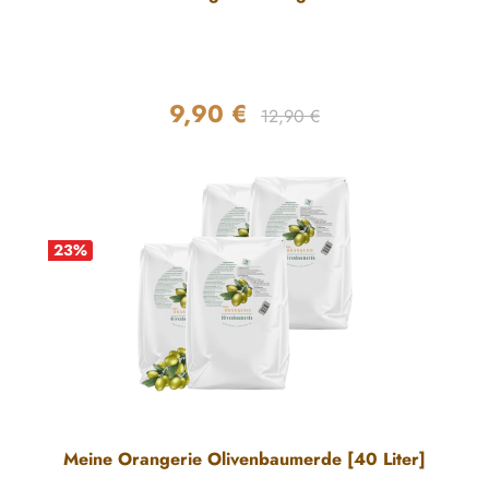
9,90 €
Regulärer Preis:
Verkaufspreis:
12,90 €
23
%
Meine Orangerie Olivenbaumerde [40 Liter]