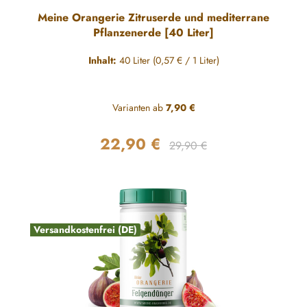
Durchschnittliche Bewertung von 5 von 5 Sternen
Meine Orangerie Zitruserde und mediterrane
Pflanzenerde [40 Liter]
Inhalt:
40 Liter
(0,57 € / 1 Liter)
Varianten ab
7,90 €
22,90 €
Regulärer Preis:
Verkaufspreis:
29,90 €
Versandkostenfrei (DE)