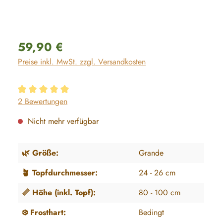
Regulärer Preis:
59,90 €
Preise inkl. MwSt. zzgl. Versandkosten
Durchschnittliche Bewertung von 5 von 5 Sternen
2 Bewertungen
Nicht mehr verfügbar
🌿 Größe:
Grande
🪴 Topfdurchmesser:
24 - 26 cm
📏 Höhe (inkl. Topf):
80 - 100 cm
❄️ Frosthart:
Bedingt