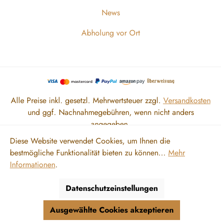
News
Abholung vor Ort
Alle Preise inkl. gesetzl. Mehrwertsteuer zzgl.
Versandkosten
und ggf. Nachnahmegebühren, wenn nicht anders
angegeben.
Diese Website verwendet Cookies, um Ihnen die
bestmögliche Funktionalität bieten zu können...
Mehr
Zahlung und Versand
Impressum
AGB
Datenschutz
Informationen
.
Widerrufsrecht
Vertrag widerrufen
Datenschutzeinstellungen
Ausgewählte Cookies akzeptieren
© 2026 Meine Orangerie Vertriebs GmbH