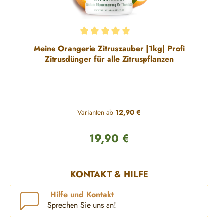
Durchschnittliche Bewertung von 5 von 5 Sternen
Meine Orangerie Zitruszauber |1kg| Profi
Zitrusdünger für alle Zitruspflanzen
Varianten ab
12,90 €
19,90 €
Regulärer Preis:
KONTAKT & HILFE
Hilfe und Kontakt
Sprechen Sie uns an!