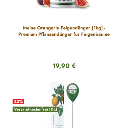
Meine Orangerie Feigendünger [1kg] -
Premium Pflanzendünger für Feigenbäume
19,90 €
Regulärer Preis:
23
%
Versandkostenfrei (DE)