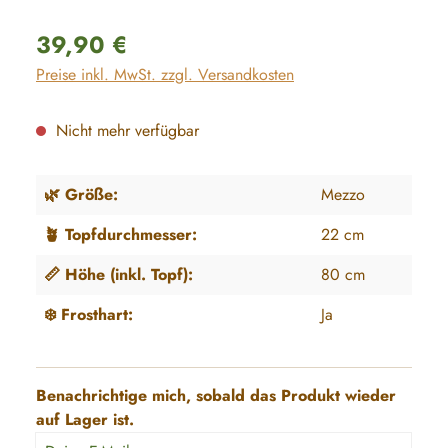
Regulärer Preis:
39,90 €
Preise inkl. MwSt. zzgl. Versandkosten
Nicht mehr verfügbar
🌿 Größe:
Mezzo
🪴 Topfdurchmesser:
22 cm
📏 Höhe (inkl. Topf):
80 cm
❄️ Frosthart:
Ja
Benachrichtige mich, sobald das Produkt wieder
auf Lager ist.
Deine E-Mail