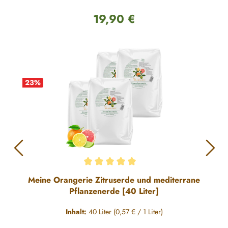
19,90 €
Regulärer Preis:
23
%
Durchschnittliche Bewertung von 5 von 5 Sternen
Meine Orangerie Zitruserde und mediterrane
Pflanzenerde [40 Liter]
Inhalt:
40 Liter
(0,57 € / 1 Liter)