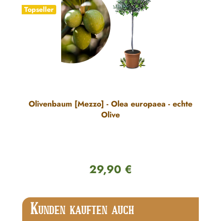
Topseller
Olivenbaum [Mezzo] - Olea europaea - echte
Olive
29,90 €
Regulärer Preis:
Produktgalerie überspringen
K
UNDEN KAUFTEN AUCH