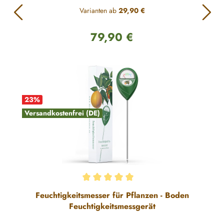
Varianten ab
29,90 €
79,90 €
Regulärer Preis:
23
%
Versandkostenfrei (DE)
Durchschnittliche Bewertung von 5 von 5 Sternen
Feuchtigkeitsmesser für Pflanzen - Boden
Feuchtigkeitsmessgerät