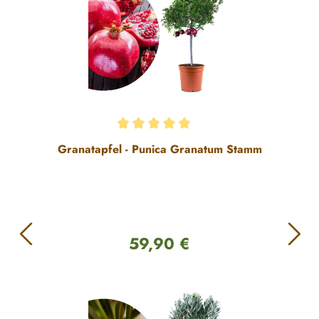
Durchschnittliche Bewertung von 5 von 5 Sternen
Granatapfel - Punica Granatum Stamm
59,90 €
Regulärer Preis: