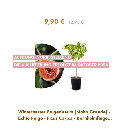
9,90 €
Regulärer Preis:
Verkaufspreis:
12,90 €
ACHTUNG: VORBESTELLUNG
DIE AUSLIEFERUNG ERFOLGT IM OKTOBER 2026
Winterharter Feigenbaum [Molto Grande] -
Echte Feige - Ficus Carica - Bornholmfeige -
frostharte Feige - selbstbefruchtend