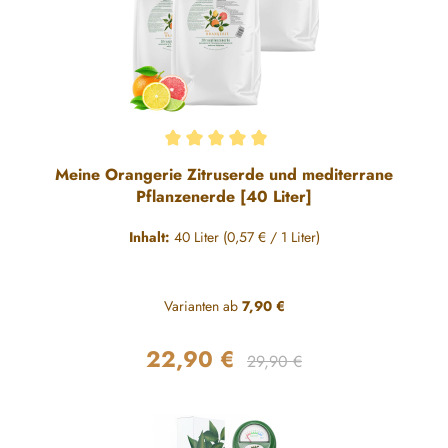
Durchschnittliche Bewertung von 5 von 5 Sternen
Meine Orangerie Zitruserde und mediterrane
Pflanzenerde [40 Liter]
Inhalt:
40 Liter
(0,57 € / 1 Liter)
Varianten ab
7,90 €
22,90 €
Regulärer Preis:
Verkaufspreis:
29,90 €