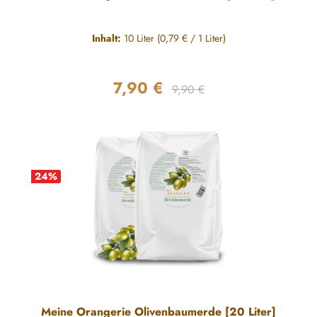
Inhalt:
10 Liter
(0,79 € / 1 Liter)
7,90 €
Regulärer Preis:
Verkaufspreis:
9,90 €
24
%
Meine Orangerie Olivenbaumerde [20 Liter]