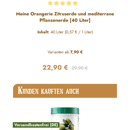
Durchschnittliche Bewertung von 5 von 5 Sternen
Meine Orangerie Zitruserde und mediterrane
Pflanzenerde [40 Liter]
Inhalt:
40 Liter
(0,57 € / 1 Liter)
Varianten ab
7,90 €
22,90 €
Regulärer Preis:
Verkaufspreis:
29,90 €
Produktgalerie überspringen
K
UNDEN KAUFTEN AUCH
Versandkostenfrei (DE)