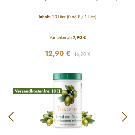
Inhalt:
20 Liter
(0,65 € / 1 Liter)
Varianten ab
7,90 €
12,90 €
Regulärer Preis:
Verkaufspreis:
16,90 €
Versandkostenfrei (DE)