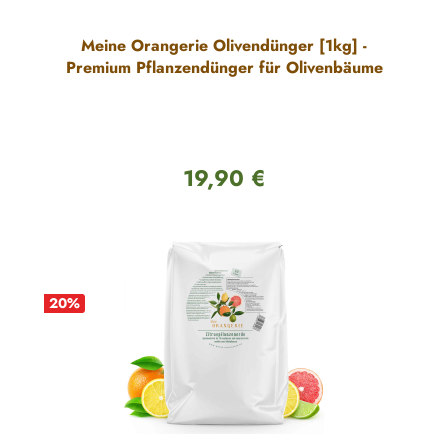
Meine Orangerie Olivendünger [1kg] -
Premium Pflanzendünger für Olivenbäume
19,90 €
Regulärer Preis:
20
%