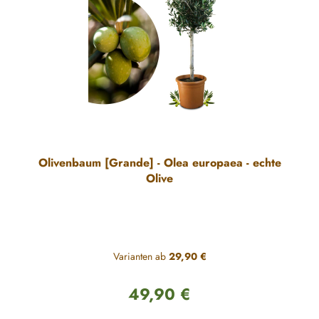
Olivenbaum [Grande] - Olea europaea - echte
Olive
Varianten ab
29,90 €
49,90 €
Regulärer Preis: