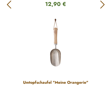
12,90 €
Regulärer Preis:
Umtopfschaufel "Meine Orangerie"