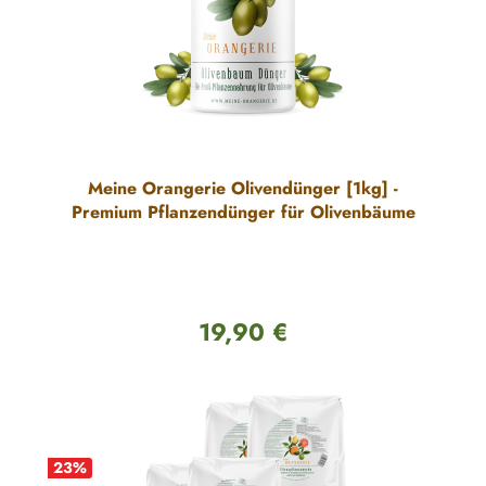
Meine Orangerie Olivendünger [1kg] -
Premium Pflanzendünger für Olivenbäume
19,90 €
Regulärer Preis:
23
%