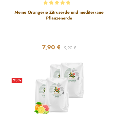
Durchschnittliche Bewertung von 5 von 5 Sternen
Meine Orangerie Zitruserde und mediterrane
Pflanzenerde
7,90 €
Regulärer Preis:
Verkaufspreis:
9,90 €
23
%