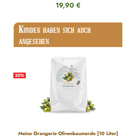
19,90 €
Regulärer Preis:
Produktgalerie überspringen
K
UNDEN HABEN SICH AUCH
ANGESEHEN
20
%
Meine Orangerie Olivenbaumerde [10 Liter]