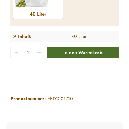
40 Liter
40 Liter
✅ Inhalt:
40 Liter
Produkt Anzahl: Gib den gewünschten Wert e
In den Warenkorb
Produktnummer:
ERD1001710