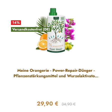
14
%
Versandkostenfrei (DE)
Meine Orangerie - Power-Repair-Dünger -
Pflanzenstärkungsmittel und Wurzelaktivator -
Repair-Dünger für Pflanzen mit
Winterschäden
29,90 €
Regulärer Preis:
Verkaufspreis:
34,90 €