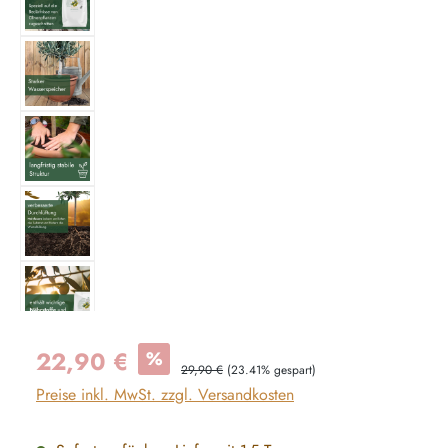
Verkaufspreis:
22,90 €
%
Regulärer Preis:
29,90 €
(23.41% gespart)
Preise inkl. MwSt. zzgl. Versandkosten