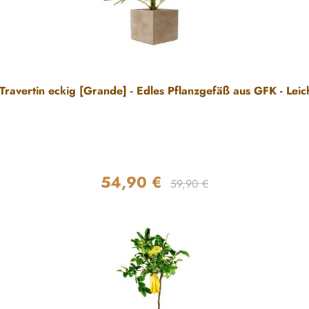
 Travertin eckig [Grande] - Edles Pflanzgefäß aus GFK - Leic
54,90 €
Regulärer Preis:
Verkaufspreis:
59,90 €