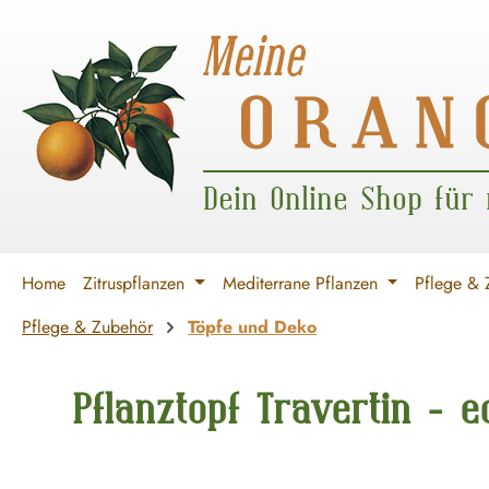
 Hauptinhalt springen
Zur Suche springen
Zur Hauptnavigation springen
Dein Online Shop für
Home
Zitruspflanzen
Mediterrane Pflanzen
Pflege & 
Pflege & Zubehör
Töpfe und Deko
Pflanztopf Travertin - 