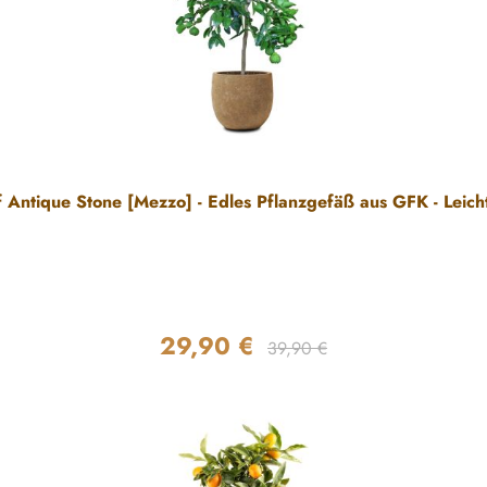
f Antique Stone [Mezzo] - Edles Pflanzgefäß aus GFK - Leich
29,90 €
Regulärer Preis:
Verkaufspreis:
39,90 €