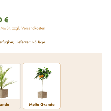
reis:
0 €
. MwSt. zzgl. Versandkosten
rfügbar, Lieferzeit 1-5 Tage
auswählen
e
ande
Molto Grande