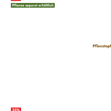
Pflanze separat erhältlich
Pflanztop
25
%