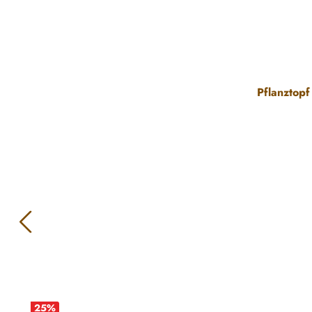
Pflanztopf
25
%