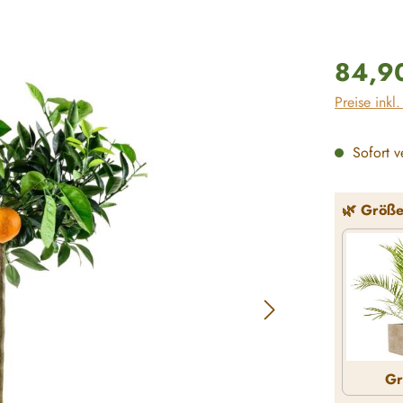
Regulärer P
84,9
Preise inkl
Sofort ve
🌿 Größ
Gr