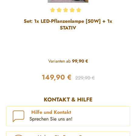
Durchschnittliche Bewertung von 5 von 5 Sternen
Set: 1x LED-Pflanzenlampe [50W] + 1x
STATIV
Varianten ab
99,90 €
149,90 €
Regulärer Preis:
Verkaufspreis:
229,90 €
KONTAKT & HILFE
Hilfe und Kontakt
Sprechen Sie uns an!