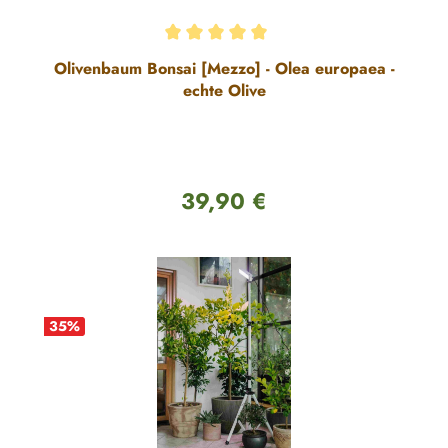
Durchschnittliche Bewertung von 5 von 5 Sternen
Olivenbaum Bonsai [Mezzo] - Olea europaea -
echte Olive
39,90 €
Regulärer Preis:
35
%