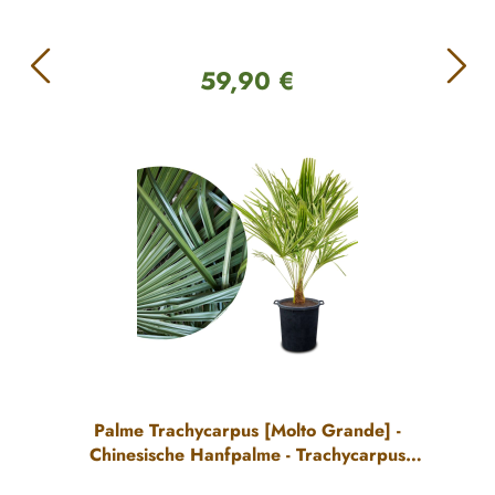
59,90 €
Regulärer Preis:
Palme Trachycarpus [Molto Grande] -
Chinesische Hanfpalme - Trachycarpus
Fortunei