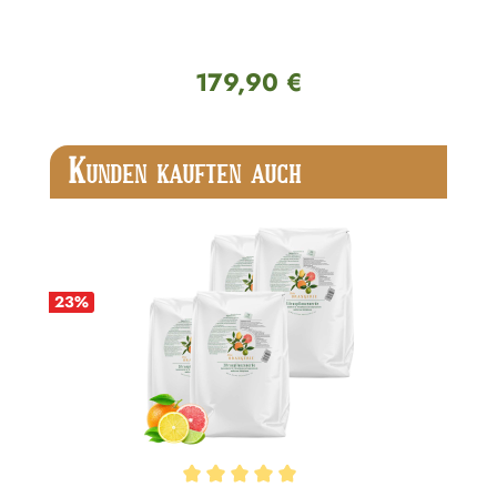
179,90 €
Regulärer Preis:
Produktgalerie überspringen
K
UNDEN KAUFTEN AUCH
23
%