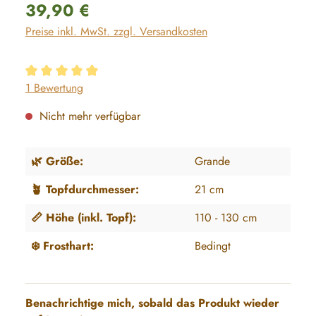
Regulärer Preis:
39,90 €
Preise inkl. MwSt. zzgl. Versandkosten
Durchschnittliche Bewertung von 5 von 5 Sternen
1 Bewertung
Nicht mehr verfügbar
🌿 Größe:
Grande
🪴 Topfdurchmesser:
21 cm
📏 Höhe (inkl. Topf):
110 - 130 cm
❄️ Frosthart:
Bedingt
Benachrichtige mich, sobald das Produkt wieder