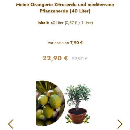
Durchschnittliche Bewertung von 5 von 5 Sternen
Meine Orangerie Zitruserde und mediterrane
Pflanzenerde [40 Liter]
Inhalt:
40 Liter
(0,57 € / 1 Liter)
Varianten ab
7,90 €
22,90 €
Regulärer Preis:
Verkaufspreis:
29,90 €