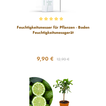
Durchschnittliche Bewertung von 5 von 5 Sternen
Feuchtigkeitsmesser für Pflanzen - Boden
Feuchtigkeitsmessgerät
9,90 €
Regulärer Preis:
Verkaufspreis:
12,90 €