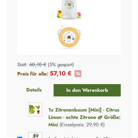
+
Statt:
60,10 €
(
5%
gespart)
57,10 €
%
Preis für alle:
Details
In den Warenkorb
1x
Zitronenbaum [Mini] - Citrus
Limon - echte Zitrone 🌿 Größe:
Mini
(Einzelpreis:
29,90 €
)