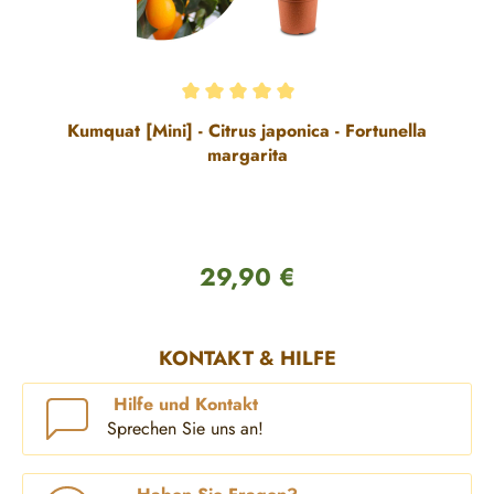
Durchschnittliche Bewertung von 5 von 5 Sternen
Kumquat [Mini] - Citrus japonica - Fortunella
margarita
29,90 €
Regulärer Preis:
KONTAKT & HILFE
Hilfe und Kontakt
Sprechen Sie uns an!