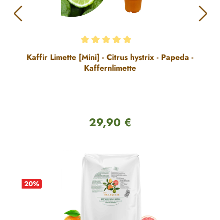
Durchschnittliche Bewertung von 5 von 5 Sternen
Kaffir Limette [Mini] - Citrus hystrix - Papeda -
Kaffernlimette
29,90 €
Regulärer Preis:
20
%