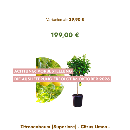
Varianten ab
29,90 €
199,00 €
Regulärer Preis:
ACHTUNG: VORBESTELLUNG
DIE AUSLIEFERUNG ERFOLGT IM OKTOBER 2026
Zitronenbaum [Superiore] - Citrus Limon -