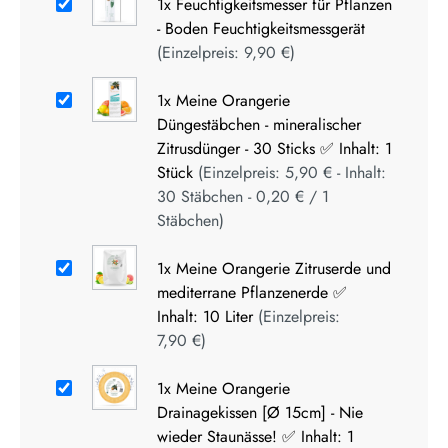
1x
Feuchtigkeitsmesser für Pflanzen
- Boden Feuchtigkeitsmessgerät
(Einzelpreis:
9,90 €
)
1x
Meine Orangerie
Düngestäbchen - mineralischer
Zitrusdünger - 30 Sticks ✅ Inhalt: 1
Stück
(Einzelpreis:
5,90 €
- Inhalt:
30
Stäbchen
-
0,20 €
/
1
Stäbchen
)
1x
Meine Orangerie Zitruserde und
mediterrane Pflanzenerde ✅
Inhalt: 10 Liter
(Einzelpreis:
7,90 €
)
1x
Meine Orangerie
Drainagekissen [Ø 15cm] - Nie
wieder Staunässe! ✅ Inhalt: 1