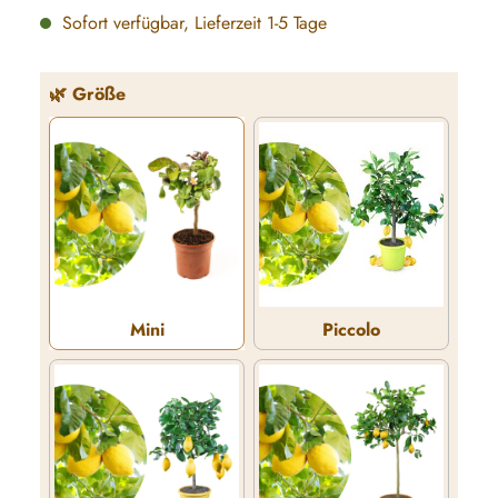
Sofort verfügbar, Lieferzeit 1-5 Tage
auswählen
🌿 Größe
Mini
Piccolo
Mini
Piccolo
(Diese Option ist zurze