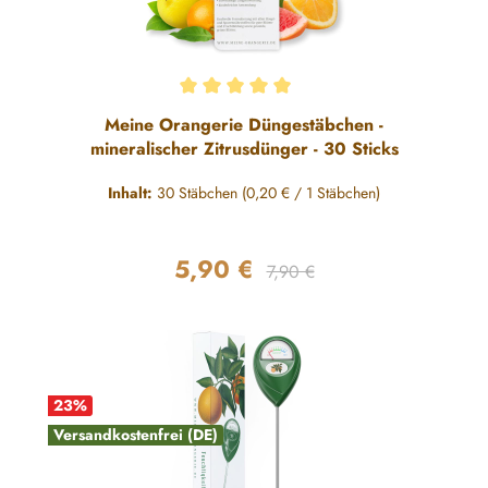
Durchschnittliche Bewertung von 5 von 5 Sternen
Meine Orangerie Düngestäbchen -
mineralischer Zitrusdünger - 30 Sticks
Inhalt:
30 Stäbchen
(0,20 € / 1 Stäbchen)
5,90 €
Regulärer Preis:
Verkaufspreis:
7,90 €
23
%
Versandkostenfrei (DE)