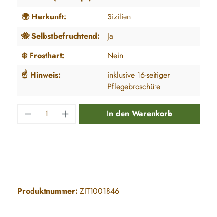
🌍 Herkunft:
Sizilien
🐝 Selbstbefruchtend:
Ja
❄️ Frosthart:
Nein
☝️ Hinweis:
inklusive 16-seitiger
Pflegebroschüre
Produkt Anzahl: Gib den gewünschten Wert e
In den Warenkorb
Produktnummer:
ZIT1001846