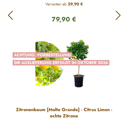
Varianten ab
29,90 €
79,90 €
Regulärer Preis:
ACHTUNG: VORBESTELLUNG
DIE AUSLIEFERUNG ERFOLGT IM OKTOBER 2026
Zitronenbaum [Molto Grande] - Citrus Limon -
echte Zitrone