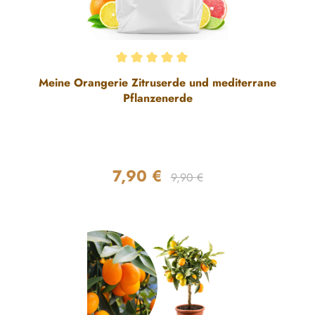
Durchschnittliche Bewertung von 5 von 5 Sternen
Meine Orangerie Zitruserde und mediterrane
Pflanzenerde
7,90 €
Regulärer Preis:
Verkaufspreis:
9,90 €