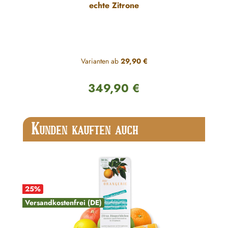
echte Zitrone
Varianten ab
29,90 €
349,90 €
Regulärer Preis:
Produktgalerie überspringen
K
UNDEN KAUFTEN AUCH
25
%
Versandkostenfrei (DE)