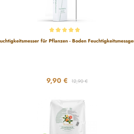
uchtigkeitsmesser für Pflanzen - Boden Feuchtigkeitsmessge
9,90 €
Regulärer Preis:
Verkaufspreis:
12,90 €