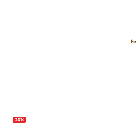
Durchschnittliche Bewertung von 5 von 5 Sternen
Fe
20
%