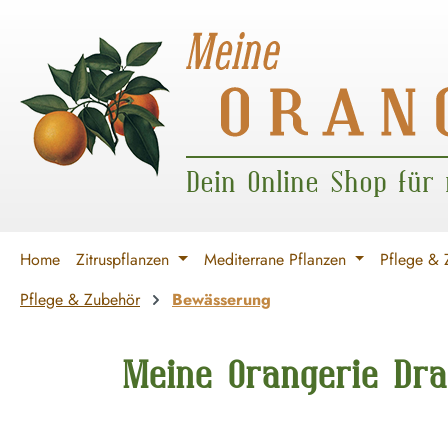
 Hauptinhalt springen
Zur Suche springen
Zur Hauptnavigation springen
Dein Online Shop für
Home
Zitruspflanzen
Mediterrane Pflanzen
Pflege & 
Pflege & Zubehör
Bewässerung
Meine Orangerie Dra