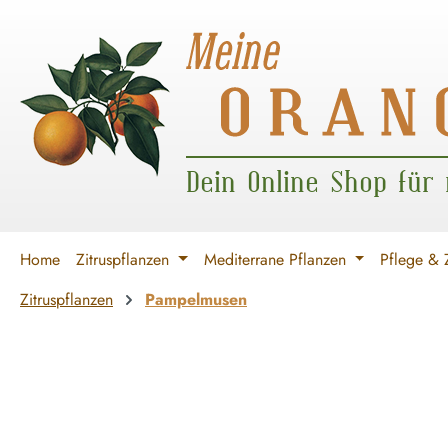
 Hauptinhalt springen
Zur Suche springen
Zur Hauptnavigation springen
Dein Online Shop für
Home
Zitruspflanzen
Mediterrane Pflanzen
Pflege & 
Zitruspflanzen
Pampelmusen