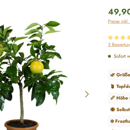
Regulärer P
49,9
Preise inkl
Durchschni
3 Bewertu
Sofort ve
🌿 Größe
🪴 Topfd
📏 Höhe (
🐝 Selbs
❄️ Frosth