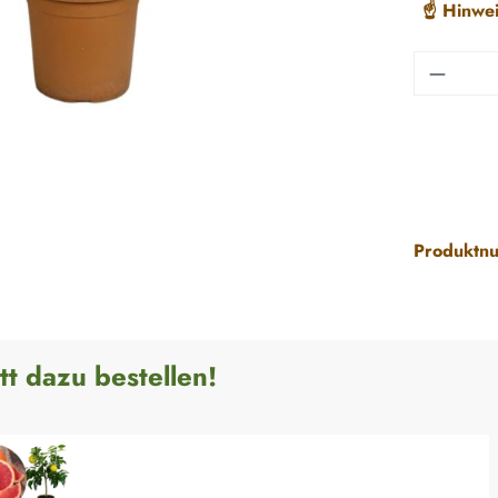
☝️ Hinwei
Produkt
Produktn
tt dazu bestellen!