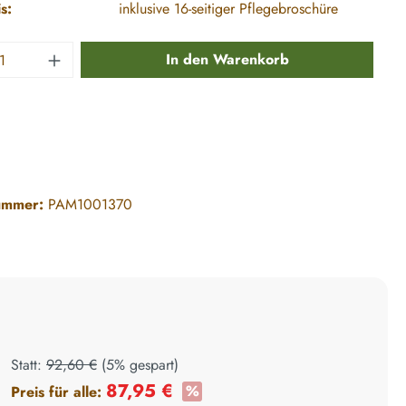
s:
inklusive 16-seitiger Pflegebroschüre
 Anzahl: Gib den gewünschten Wert ein ode
In den Warenkorb
ummer:
PAM1001370
Statt:
92,60 €
(
5%
gespart)
87,95 €
%
Preis für alle:
+