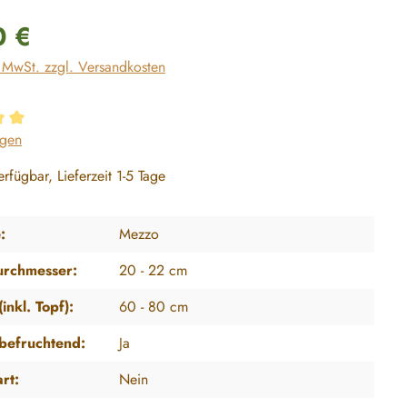
reis:
0 €
. MwSt. zzgl. Versandkosten
ttliche Bewertung von 5 von 5 Sternen
ngen
rfügbar, Lieferzeit 1-5 Tage
:
Mezzo
urchmesser:
20 - 22 cm
inkl. Topf):
60 - 80 cm
tbefruchtend:
Ja
art:
Nein