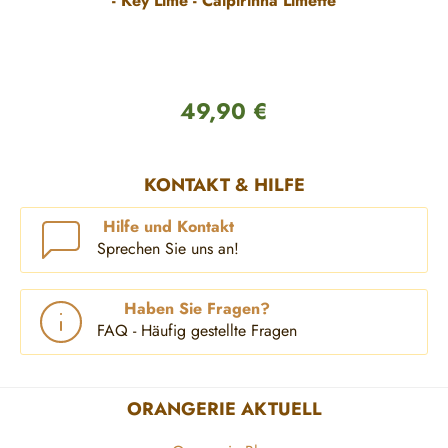
- Key Lime - Caipirinha Limette
49,90 €
Regulärer Preis:
KONTAKT & HILFE
Hilfe und Kontakt
Sprechen Sie uns an!
Haben Sie Fragen?
FAQ - Häufig gestellte Fragen
ORANGERIE AKTUELL