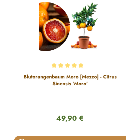
Durchschnittliche Bewertung von 5 von 5 Sternen
Blutorangenbaum Moro [Mezzo] - Citrus
Sinensis 'Moro'
49,90 €
Regulärer Preis:
Produktgalerie überspringen