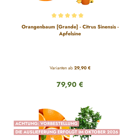
Durchschnittliche Bewertung von 5 von 5 Sternen
Orangenbaum [Grande] - Citrus Sinensis -
Apfelsine
Varianten ab
29,90 €
79,90 €
Regulärer Preis:
ACHTUNG: VORBESTELLUNG
DIE AUSLIEFERUNG ERFOLGT IM OKTOBER 2026