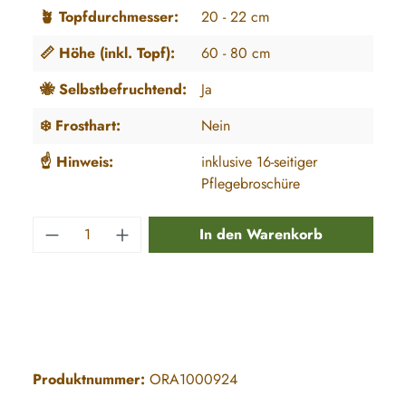
🪴 Topfdurchmesser:
20 - 22 cm
📏 Höhe (inkl. Topf):
60 - 80 cm
🐝 Selbstbefruchtend:
Ja
❄️ Frosthart:
Nein
☝️ Hinweis:
inklusive 16-seitiger
Pflegebroschüre
Produkt Anzahl: Gib den gewünschten Wert e
In den Warenkorb
Produktnummer:
ORA1000924