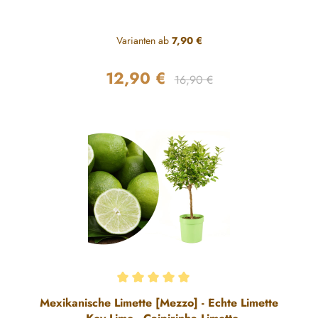
Varianten ab
7,90 €
12,90 €
Regulärer Preis:
Verkaufspreis:
16,90 €
Durchschnittliche Bewertung von 5 von 5 Sternen
Mexikanische Limette [Mezzo] - Echte Limette