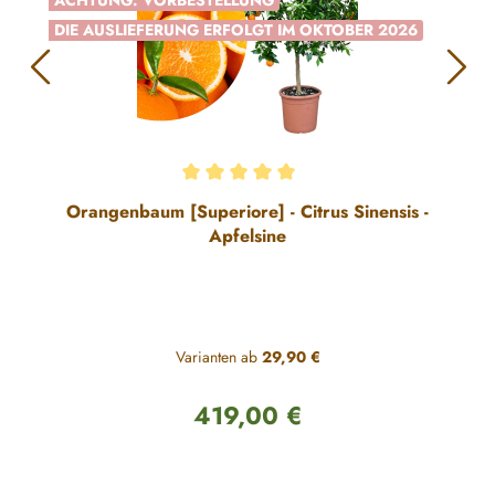
ACHTUNG: VORBESTELLUNG
DIE AUSLIEFERUNG ERFOLGT IM OKTOBER 2026
Durchschnittliche Bewertung von 5 von 5 Sternen
Orangenbaum [Superiore] - Citrus Sinensis -
Apfelsine
Varianten ab
29,90 €
419,00 €
Regulärer Preis: