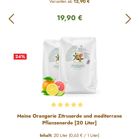
Varianten ab
12,90 €
19,90 €
Regulärer Preis:
24
%
Durchschnittliche Bewertung von 5 von 5 Sternen
Meine Orangerie Zitruserde und mediterrane
Pflanzenerde [20 Liter]
Inhalt:
20 Liter
(0,65 € / 1 Liter)