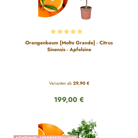
Durchschnittliche Bewertung von 5 von 5 Sternen
Orangenbaum [Molto Grande] - Citrus
Sinensis - Apfelsine
Varianten ab
29,90 €
199,00 €
Regulärer Preis: