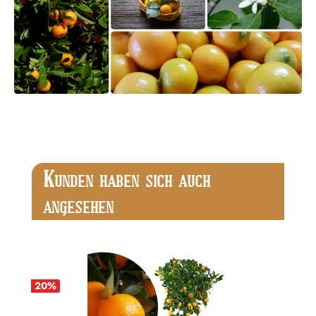
Produktgalerie überspringen
K
UNDEN HABEN SICH AUCH
ANGESEHEN
20
%