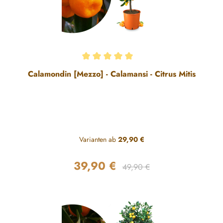
Durchschnittliche Bewertung von 5 von 5 Sternen
Calamondin [Mezzo] - Calamansi - Citrus Mitis
Varianten ab
29,90 €
39,90 €
Regulärer Preis:
Verkaufspreis:
49,90 €