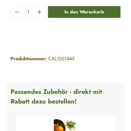
Produkt Anzahl: Gib den gewünschten Wert e
In den Warenkorb
Produktnummer:
CAL1001445
Passendes Zubehör - direkt mit
Rabatt dazu bestellen!
+