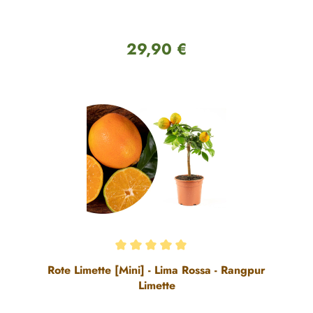
29,90 €
Regulärer Preis:
Durchschnittliche Bewertung von 5 von 5 Sternen
Rote Limette [Mini] - Lima Rossa - Rangpur
Limette