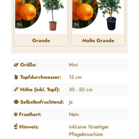
Grande
Molto Grande
Grande
Molto Grande
🌿 Größe:
Mini
🪴 Topfdurchmesser:
15 cm
📏 Höhe (inkl. Topf):
30 - 50 cm
🐝 Selbstbefruchtend:
Ja
❄️ Frosthart:
Nein
☝️ Hinweis:
inklusive 16-seitiger
Pflegebroschüre