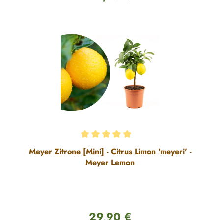
Durchschnittliche Bewertung von 5 von 5 Sternen
Meyer Zitrone [Mini] - Citrus Limon 'meyeri' -
Meyer Lemon
29,90 €
Regulärer Preis: