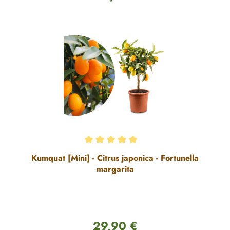
Durchschnittliche Bewertung von 5 von 5 Sternen
Kumquat [Mini] - Citrus japonica - Fortunella
margarita
29,90 €
Regulärer Preis: