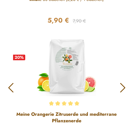
5,90 €
Regulärer Preis:
Verkaufspreis:
7,90 €
20
%
Durchschnittliche Bewertung von 5 von 5 Sternen
Meine Orangerie Zitruserde und mediterrane
Pflanzenerde