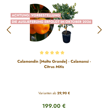
ACHTUNG: VORBESTELLUNG
DIE AUSLIEFERUNG ERFOLGT IM OKTOBER 2026
Durchschnittliche Bewertung von 5 von 5 Sternen
Calamondin [Molto Grande] - Calamansi -
Citrus Mitis
Varianten ab
29,90 €
199,00 €
Regulärer Preis: