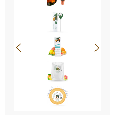
+
+
+