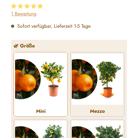
Durchschnittliche Bewertung von 5 von 5 Sternen
1 Bewertung
Sofort verfügbar, Lieferzeit 1-5 Tage
auswählen
🌿 Größe
Mini
Mezzo
Mini
Mezzo