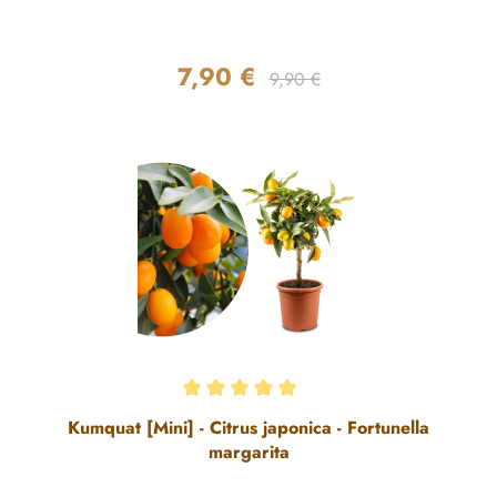
7,90 €
Regulärer Preis:
Verkaufspreis:
9,90 €
Durchschnittliche Bewertung von 5 von 5 Sternen
Kumquat [Mini] - Citrus japonica - Fortunella
margarita