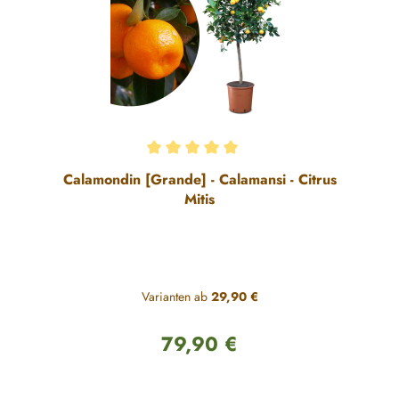
Durchschnittliche Bewertung von 5 von 5 Sternen
Calamondin [Grande] - Calamansi - Citrus
Mitis
Varianten ab
29,90 €
79,90 €
Regulärer Preis: