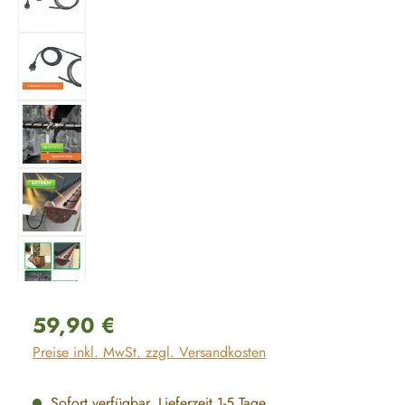
Regulärer Preis:
59,90 €
Preise inkl. MwSt. zzgl. Versandkosten
Sofort verfügbar, Lieferzeit 1-5 Tage