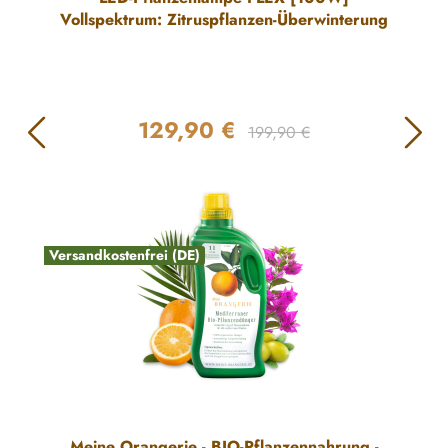
Vollspektrum: Zitruspflanzen-Überwinterung
129,90 €
Regulärer Preis:
Verkaufspreis:
199,90 €
Versandkostenfrei (DE)
Meine Orangerie - BIO-Pflanzennahrung -