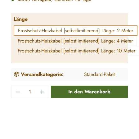
auswählen
Länge
Frostschutz-Heizkabel [selbstlimitierend] Länge: 2 Meter
Frostschutz-Heizkabel [selbstlimitierend] Länge: 4 Meter
(Diese Option ist zurzeit nicht verf
Frostschutz-Heizkabel [selbstlimitierend] Länge: 10 Meter
(Diese Option ist zurzeit nicht verf
📦 Versandkategorie:
Standard-Paket
Produkt Anzahl: Gib den gewünschten Wert e
In den Warenkorb