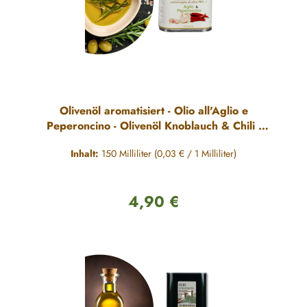
Olivenöl aromatisiert - Olio all'Aglio e
Peperoncino - Olivenöl Knoblauch & Chili -
150ml
Inhalt:
150 Milliliter
(0,03 € / 1 Milliliter)
4,90 €
Regulärer Preis: