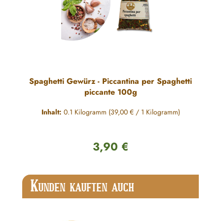
Spaghetti Gewürz - Piccantina per Spaghetti
piccante 100g
Inhalt:
0.1 Kilogramm
(39,00 € / 1 Kilogramm)
3,90 €
Regulärer Preis:
Produktgalerie überspringen
K
UNDEN KAUFTEN AUCH