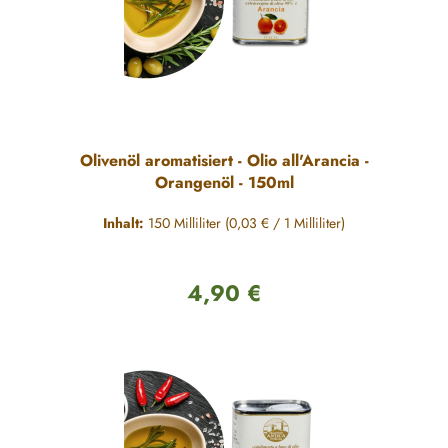
Olivenöl aromatisiert - Olio all'Arancia -
Orangenöl - 150ml
Inhalt:
150 Milliliter
(0,03 € / 1 Milliliter)
4,90 €
Regulärer Preis: