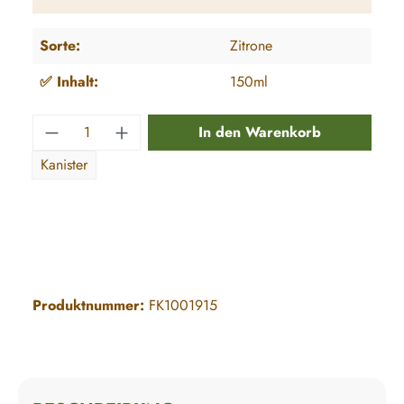
Sorte:
Zitrone
✅ Inhalt:
150ml
Produkt Anzahl: Gib den gewünschten Wert e
In den Warenkorb
Kanister
Produktnummer:
FK1001915