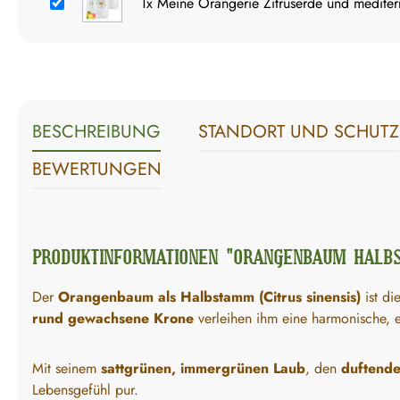
1x
Meine Orangerie Zitruserde und mediterr
BESCHREIBUNG
STANDORT UND SCHUTZ
BEWERTUNGEN
PRODUKTINFORMATIONEN "ORANGENBAUM HALBST
Der
Orangenbaum als Halbstamm (Citrus sinensis)
ist di
rund gewachsene Krone
verleihen ihm eine harmonische, el
Mit seinem
sattgrünen, immergrünen Laub
, den
duftende
Lebensgefühl pur.