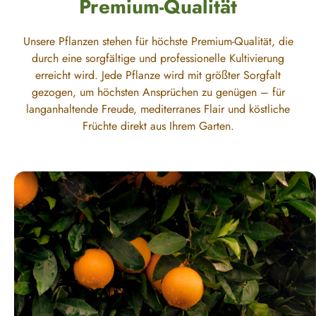
Premium-Qualität
Unsere Pflanzen stehen für höchste Premium-Qualität, die
durch eine sorgfältige und professionelle Kultivierung
erreicht wird. Jede Pflanze wird mit größter Sorgfalt
gezogen, um höchsten Ansprüchen zu genügen – für
langanhaltende Freude, mediterranes Flair und köstliche
Früchte direkt aus Ihrem Garten.