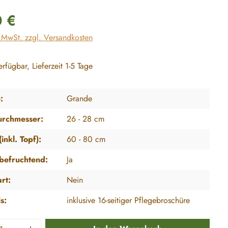
reis:
0 €
. MwSt. zzgl. Versandkosten
rfügbar, Lieferzeit 1-5 Tage
:
Grande
urchmesser:
26 - 28 cm
inkl. Topf):
60 - 80 cm
tbefruchtend:
Ja
art:
Nein
s:
inklusive 16-seitiger Pflegebroschüre
 Anzahl: Gib den gewünschten Wert ein ode