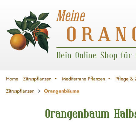
 Hauptinhalt springen
Zur Suche springen
Zur Hauptnavigation springen
Dein Online Shop für
Home
Zitruspflanzen
Mediterrane Pflanzen
Pflege & 
Zitruspflanzen
Orangenbäume
Orangenbaum Halbs