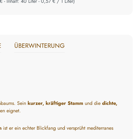
€
- Inhalt:
40
Liter
-
0,57 €
/
1
Liter
)
E
ÜBERWINTERUNG
enbaums. Sein
kurzer, kräftiger Stamm
und die
dichte,
en eignet.
n
ist er ein echter Blickfang und versprüht mediterranes