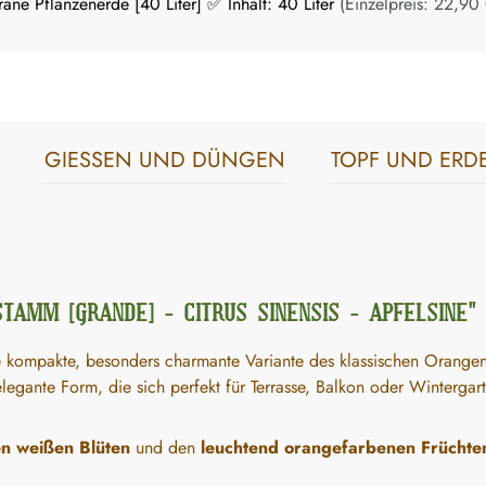
ane Pflanzenerde [40 Liter] ✅ Inhalt: 40 Liter
(Einzelpreis:
22,90 
GIESSEN UND DÜNGEN
TOPF UND ERD
AMM [GRANDE] - CITRUS SINENSIS - APFELSINE"
e kompakte, besonders charmante Variante des klassischen Orang
egante Form, die sich perfekt für Terrasse, Balkon oder Wintergart
n weißen Blüten
und den
leuchtend orangefarbenen Früchte