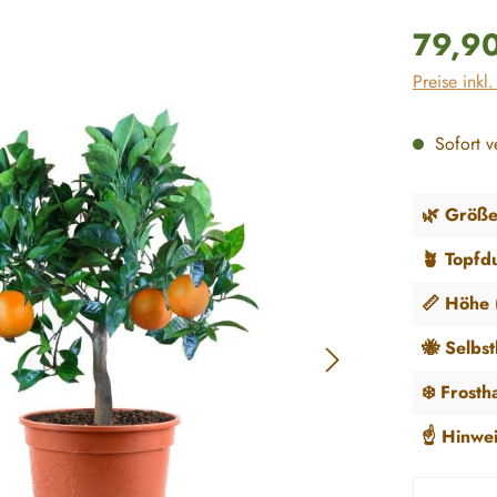
Regulärer P
79,9
Preise inkl
Sofort ve
🌿 Größe
🪴 Topfd
📏 Höhe (
🐝 Selbs
❄️ Frosth
☝️ Hinwei
Produkt