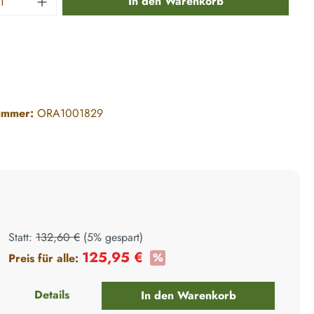
In den Warenkorb
ummer:
ORA1001829
Statt:
132,60 €
(
5%
gespart)
125,95 €
%
Preis für alle:
+
Details
In den Warenkorb