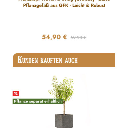
Pflanzgefäß aus GFK - Leicht & Robust
54,90 €
Regulärer Preis:
Verkaufspreis:
59,90 €
Produktgalerie überspringen
K
UNDEN KAUFTEN AUCH
%
Pflanze separat erhältlich