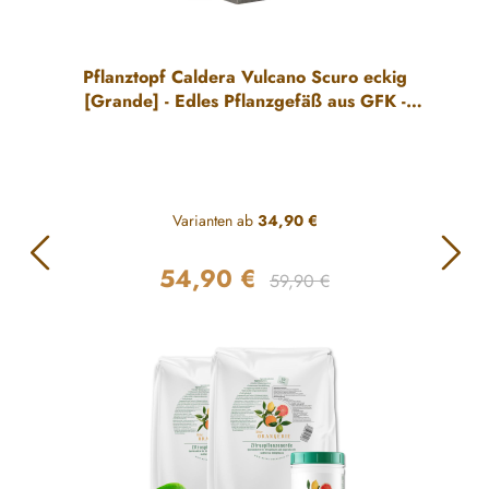
Pflanztopf Caldera Vulcano Scuro eckig
[Grande] - Edles Pflanzgefäß aus GFK -
Leicht & Robust
Varianten ab
34,90 €
54,90 €
Regulärer Preis:
Verkaufspreis:
59,90 €