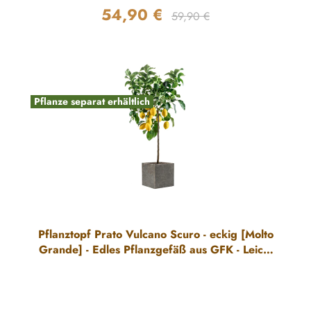
54,90 €
Regulärer Preis:
Verkaufspreis:
59,90 €
Pflanze separat erhältlich
Pflanztopf Prato Vulcano Scuro - eckig [Molto
Grande] - Edles Pflanzgefäß aus GFK - Leicht
& Robust