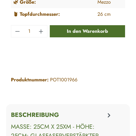
🌿 Größe:
Mezzo
🪴 Topfdurchmesser:
26 cm
Produkt Anzahl: Gib den gewünschten Wert e
In den Warenkorb
Produktnummer:
POT1001966
BESCHREIBUNG
MASSE: 25CM X 25XM - HÖHE: 2
5CM• GLASFASERVERSTÄRKTER K