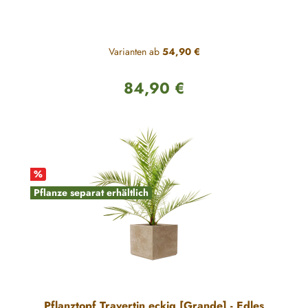
Varianten ab
54,90 €
84,90 €
Regulärer Preis:
%
Pflanze separat erhältlich
Pflanztopf Travertin eckig [Grande] - Edles