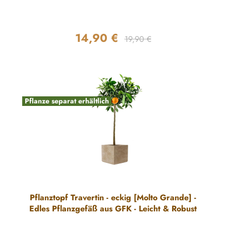
14,90 €
Regulärer Preis:
Verkaufspreis:
19,90 €
Pflanze separat erhältlich
Pflanztopf Travertin - eckig [Molto Grande] -
Edles Pflanzgefäß aus GFK - Leicht & Robust