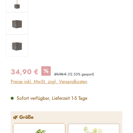
Verkaufspreis:
34,90 €
%
Regulärer Preis:
39,90 €
(12.53% gespart)
Preise inkl. MwSt. zzgl. Versandkosten
Sofort verfügbar, Lieferzeit 1-5 Tage
auswählen
🌿 Größe