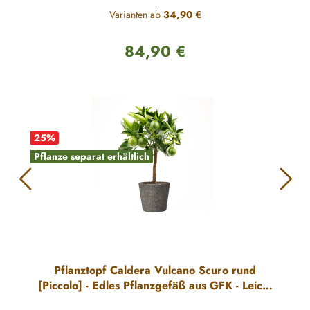
Varianten ab
34,90 €
84,90 €
Regulärer Preis:
25
%
Pflanze separat erhältlich
Pflanztopf Caldera Vulcano Scuro rund
[Piccolo] - Edles Pflanzgefäß aus GFK - Leicht
& Robust