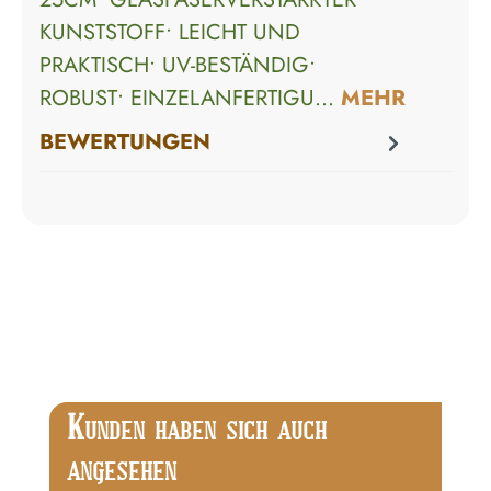
UNSTSTOFF• LEICHT UND P
RAKTISCH• UV-BESTÄNDIG• R
OBUST• EINZELANFERTIGU…
MEHR
BEWERTUNGEN
Produktgalerie überspringen
K
UNDEN HABEN SICH AUCH
ANGESEHEN