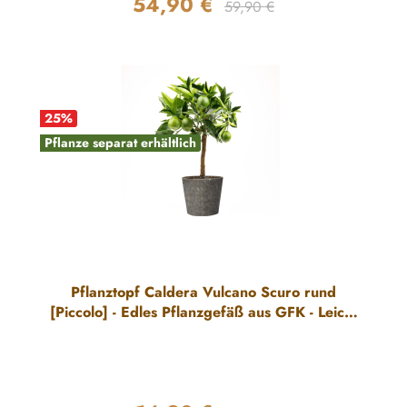
54,90 €
Regulärer Preis:
Verkaufspreis:
59,90 €
25
%
Pflanze separat erhältlich
Pflanztopf Caldera Vulcano Scuro rund
[Piccolo] - Edles Pflanzgefäß aus GFK - Leicht
& Robust