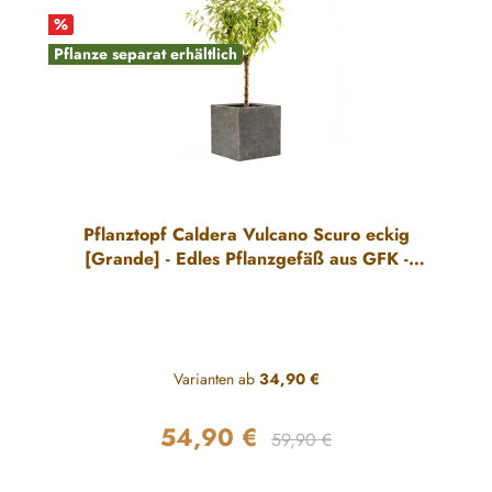
%
Pflanze separat erhältlich
Pflanztopf Caldera Vulcano Scuro eckig
[Grande] - Edles Pflanzgefäß aus GFK -
Leicht & Robust
Varianten ab
34,90 €
54,90 €
Regulärer Preis:
Verkaufspreis:
59,90 €