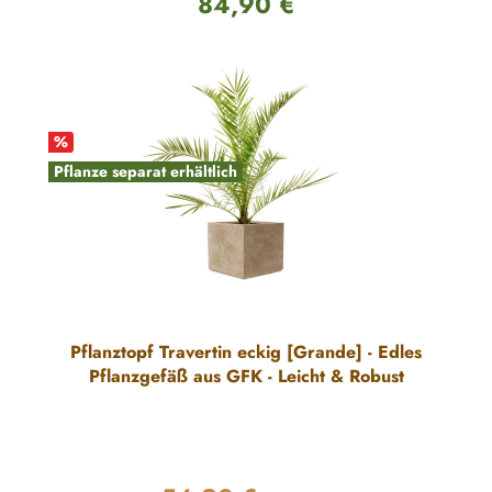
84,90 €
Regulärer Preis:
%
Pflanze separat erhältlich
Pflanztopf Travertin eckig [Grande] - Edles
Pflanzgefäß aus GFK - Leicht & Robust