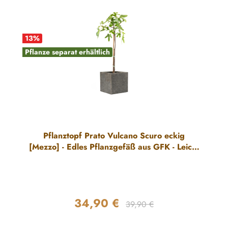
13
%
Pflanze separat erhältlich
Pflanztopf Prato Vulcano Scuro eckig
[Mezzo] - Edles Pflanzgefäß aus GFK - Leicht
& Robust
34,90 €
Regulärer Preis:
Verkaufspreis:
39,90 €