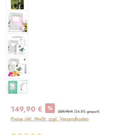
Verkaufspreis:
149,90 €
%
Regulärer Preis:
229,90 €
(34.8% gespart)
Preise inkl. MwSt. zzgl. Versandkosten