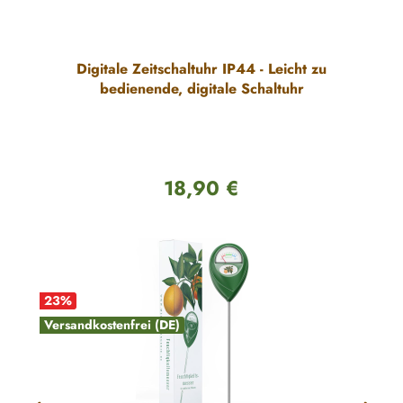
Digitale Zeitschaltuhr IP44 - Leicht zu
bedienende, digitale Schaltuhr
18,90 €
Regulärer Preis:
23
%
Versandkostenfrei (DE)