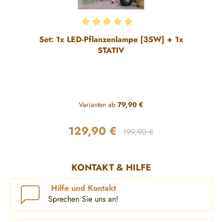
Durchschnittliche Bewertung von 5 von 5 Sternen
Set: 1x LED-Pflanzenlampe [35W] + 1x
STATIV
Varianten ab
79,90 €
129,90 €
Regulärer Preis:
Verkaufspreis:
199,90 €
KONTAKT & HILFE
Hilfe und Kontakt
Sprechen Sie uns an!