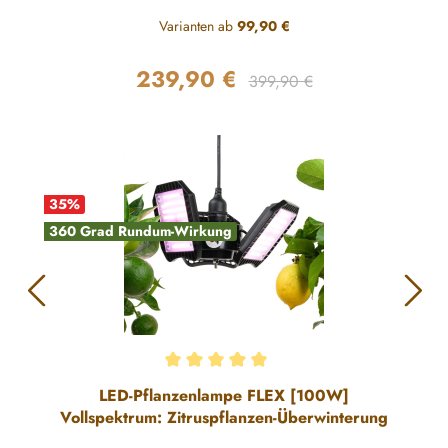
Varianten ab
99,90 €
239,90 €
Regulärer Preis:
Verkaufspreis:
399,90 €
35
%
360 Grad Rundum-Wirkung
Durchschnittliche Bewertung von 5 von 5 Sternen
LED-Pflanzenlampe FLEX [100W]
Vollspektrum: Zitruspflanzen-Überwinterung