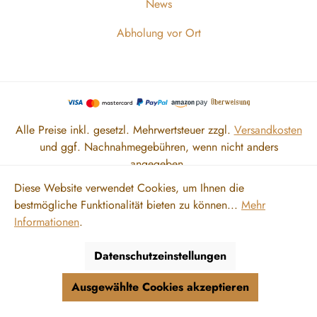
News
Abholung vor Ort
Alle Preise inkl. gesetzl. Mehrwertsteuer zzgl.
Versandkosten
und ggf. Nachnahmegebühren, wenn nicht anders
angegeben.
Diese Website verwendet Cookies, um Ihnen die
bestmögliche Funktionalität bieten zu können...
Mehr
Zahlung und Versand
Impressum
AGB
Datenschutz
Informationen
.
Widerrufsrecht
Vertrag widerrufen
Datenschutzeinstellungen
Ausgewählte Cookies akzeptieren
© 2026 Meine Orangerie Vertriebs GmbH