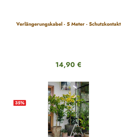
Verlängerungskabel - 5 Meter - Schutzkontakt
14,90 €
Regulärer Preis:
35
%