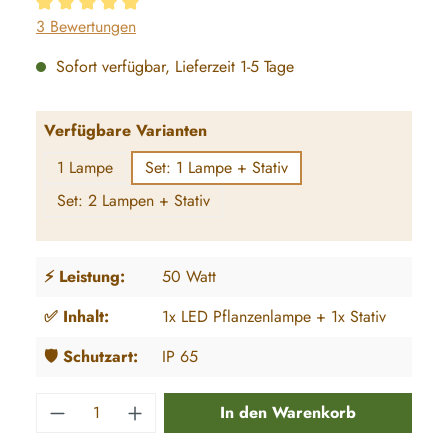
Durchschnittliche Bewertung von 5 von 5 Sternen
3 Bewertungen
Sofort verfügbar, Lieferzeit 1-5 Tage
auswählen
Verfügbare Varianten
1 Lampe
Set: 1 Lampe + Stativ
Set: 2 Lampen + Stativ
⚡️ Leistung:
50 Watt
✅ Inhalt:
1x LED Pflanzenlampe + 1x Stativ
🛡️ Schutzart:
IP 65
Produkt Anzahl: Gib den gewünschten Wert e
In den Warenkorb