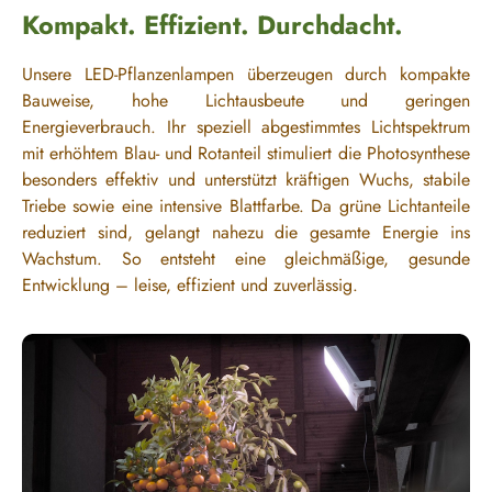
Kompakt. Effizient. Durchdacht.
Unsere LED-Pflanzenlampen überzeugen durch kompakte
Bauweise, hohe Lichtausbeute und geringen
Energieverbrauch. Ihr speziell abgestimmtes Lichtspektrum
mit erhöhtem Blau- und Rotanteil stimuliert die Photosynthese
besonders effektiv und unterstützt kräftigen Wuchs, stabile
Triebe sowie eine intensive Blattfarbe. Da grüne Lichtanteile
reduziert sind, gelangt nahezu die gesamte Energie ins
Wachstum. So entsteht eine gleichmäßige, gesunde
Entwicklung – leise, effizient und zuverlässig.