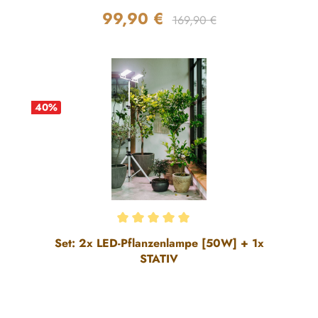
99,90 €
Regulärer Preis:
Verkaufspreis:
169,90 €
40
%
Durchschnittliche Bewertung von 5 von 5 Sternen
Set: 2x LED-Pflanzenlampe [50W] + 1x
STATIV