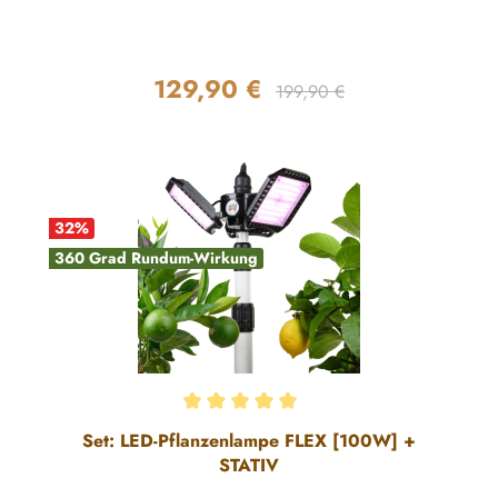
129,90 €
Regulärer Preis:
Verkaufspreis:
199,90 €
32
%
360 Grad Rundum-Wirkung
Durchschnittliche Bewertung von 5 von 5 Sternen
Set: LED-Pflanzenlampe FLEX [100W] +
STATIV