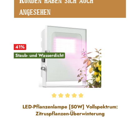
K
UNDEN HABEN SICH AUCH
ANGESEHEN
41
%
Staub- und Wasserdicht
Durchschnittliche Bewertung von 5 von 5 Sternen
LED-Pflanzenlampe [50W] Vollspektrum:
Zitruspflanzen-Überwinterung