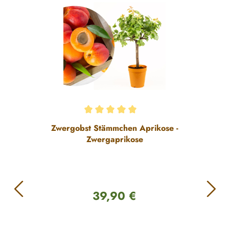
Durchschnittliche Bewertung von 5 von 5 Sternen
Zwergobst Stämmchen Aprikose -
Zwergaprikose
39,90 €
Regulärer Preis: