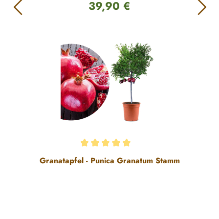
39,90 €
Regulärer Preis:
Durchschnittliche Bewertung von 5 von 5 Sternen
Granatapfel - Punica Granatum Stamm