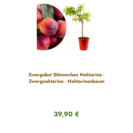
Zwergobst Stämmchen Nektarine -
Zwergnektarine - Nektarinenbaum
39,90 €
Regulärer Preis: