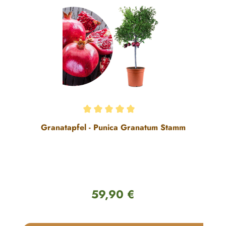
Durchschnittliche Bewertung von 5 von 5 Sternen
Granatapfel - Punica Granatum Stamm
59,90 €
Regulärer Preis: