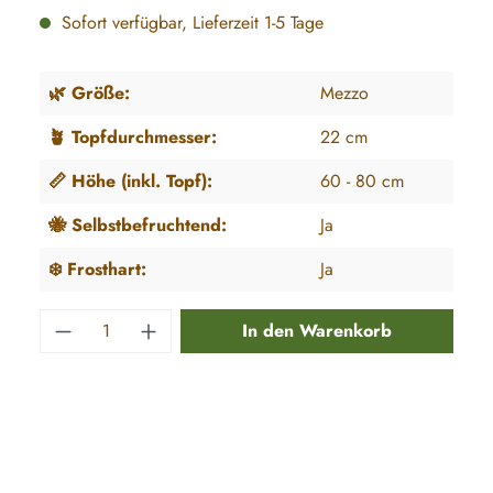
Sofort verfügbar, Lieferzeit 1-5 Tage
🌿 Größe:
Mezzo
🪴 Topfdurchmesser:
22 cm
📏 Höhe (inkl. Topf):
60 - 80 cm
🐝 Selbstbefruchtend:
Ja
❄️ Frosthart:
Ja
Produkt Anzahl: Gib den gewünschten Wert e
In den Warenkorb