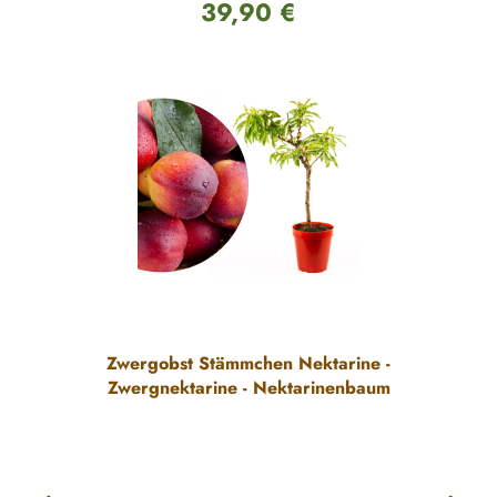
39,90 €
Regulärer Preis:
Zwergobst Stämmchen Nektarine -
Zwergnektarine - Nektarinenbaum