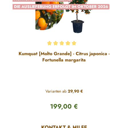
DIE AUSLIEFERUNG ERFOLGT IM OKTOBER 2026
Durchschnittliche Bewertung von 5 von 5 Sternen
Kumquat [Molto Grande] - Citrus japonica -
Fortunella margarita
Varianten ab
29,90 €
199,00 €
Regulärer Preis:
KONTAKT & HILFE