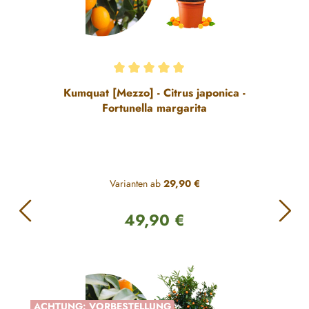
Durchschnittliche Bewertung von 5 von 5 Sternen
Kumquat [Mezzo] - Citrus japonica -
Fortunella margarita
Varianten ab
29,90 €
49,90 €
Regulärer Preis:
ACHTUNG: VORBESTELLUNG