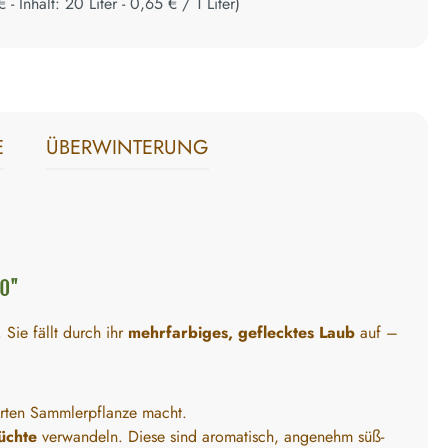
€
- Inhalt:
20
Liter
-
0,65 €
/
1
Liter
)
E
ÜBERWINTERUNG
O"
 Sie fällt durch ihr
mehrfarbiges, geflecktes Laub
auf –
ehrten Sammlerpflanze macht.
üchte
verwandeln. Diese sind aromatisch, angenehm süß-