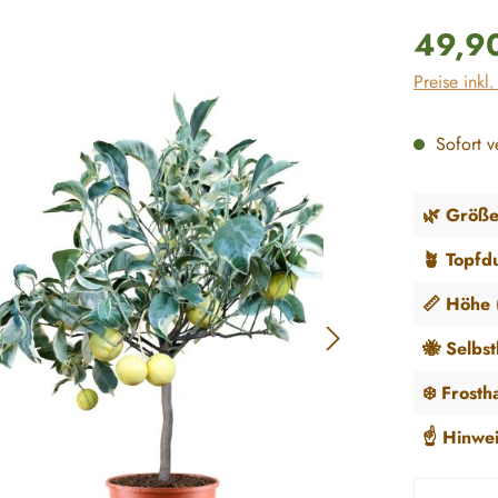
Regulärer P
49,9
Preise inkl
Sofort ve
🌿 Größe
🪴 Topfd
📏 Höhe (
🐝 Selbs
❄️ Frosth
☝️ Hinwei
Produkt