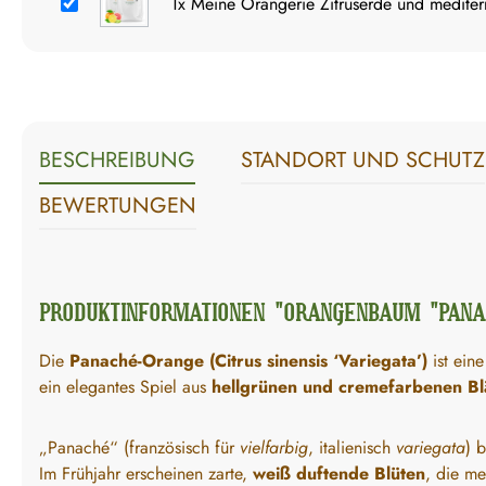
1x
Meine Orangerie Zitruserde und mediterr
BESCHREIBUNG
STANDORT UND SCHUTZ
BEWERTUNGEN
PRODUKTINFORMATIONEN "ORANGENBAUM "PANA
Die
Panaché-Orange (Citrus sinensis ‘Variegata’)
ist eine
ein elegantes Spiel aus
hellgrünen und cremefarbenen Bl
„Panaché“ (französisch für
vielfarbig
, italienisch
variegata
) 
Im Frühjahr erscheinen zarte,
weiß duftende Blüten
, die me