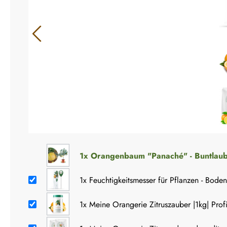
1x
Orangenbaum "Panaché" - Buntlaub
1x
Feuchtigkeitsmesser für Pflanzen - Bode
1x
Meine Orangerie Zitruszauber |1kg| Profi