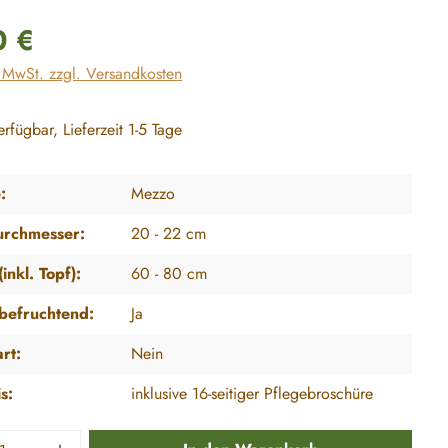
reis:
0 €
. MwSt. zzgl. Versandkosten
rfügbar, Lieferzeit 1-5 Tage
:
Mezzo
urchmesser:
20 - 22 cm
inkl. Topf):
60 - 80 cm
tbefruchtend:
Ja
art:
Nein
s:
inklusive 16-seitiger Pflegebroschüre
 Anzahl: Gib den gewünschten Wert ein ode