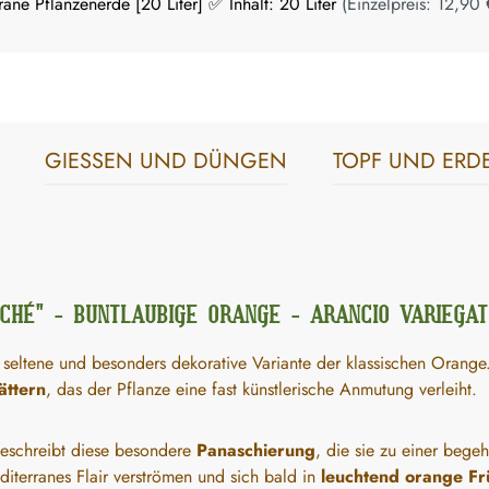
ane Pflanzenerde [20 Liter] ✅ Inhalt: 20 Liter
(Einzelpreis:
12,90 
GIESSEN UND DÜNGEN
TOPF UND ERD
CHÉ" - BUNTLAUBIGE ORANGE - ARANCIO VARIEGAT
 seltene und besonders dekorative Variante der klassischen Orange.
ättern
, das der Pflanze eine fast künstlerische Anmutung verleiht.
beschreibt diese besondere
Panaschierung
, die sie zu einer beg
diterranes Flair verströmen und sich bald in
leuchtend orange Fr