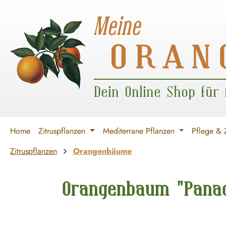
 Hauptinhalt springen
Zur Suche springen
Zur Hauptnavigation springen
Dein Online Shop für
Home
Zitruspflanzen
Mediterrane Pflanzen
Pflege & 
Zitruspflanzen
Orangenbäume
Orangenbaum "Panach