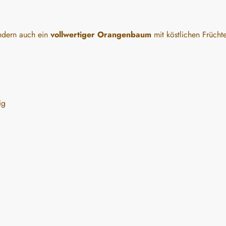
ndern auch ein
vollwertiger Orangenbaum
mit köstlichen Frücht
ig