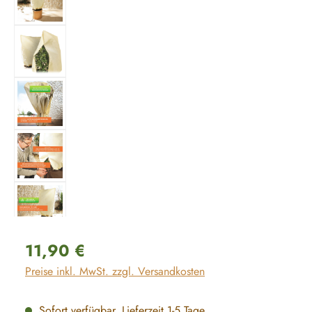
Regulärer Preis:
11,90 €
Preise inkl. MwSt. zzgl. Versandkosten
Sofort verfügbar, Lieferzeit 1-5 Tage