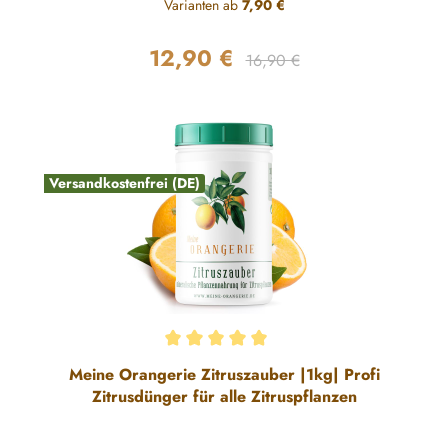
Varianten ab
7,90 €
12,90 €
Regulärer Preis:
Verkaufspreis:
16,90 €
Versandkostenfrei (DE)
Durchschnittliche Bewertung von 5 von 5 Sternen
Meine Orangerie Zitruszauber |1kg| Profi
Zitrusdünger für alle Zitruspflanzen