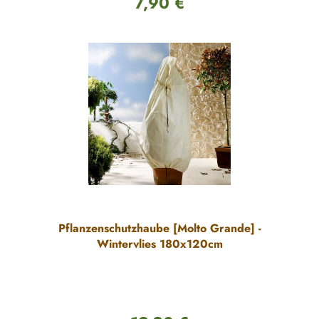
7,90 €
Regulärer Preis:
Pflanzenschutzhaube [Molto Grande] -
Wintervlies 180x120cm