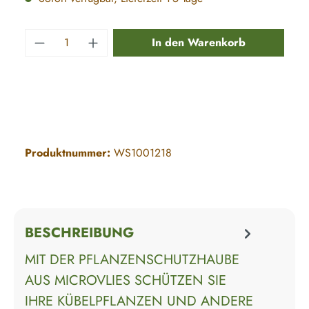
Produkt Anzahl: Gib den gewünschten Wert e
In den Warenkorb
Produktnummer:
WS1001218
BESCHREIBUNG
MIT DER PFLANZENSCHUTZHAUBE
AUS MICROVLIES SCHÜTZEN SIE
IHRE KÜBELPFLANZEN UND ANDERE