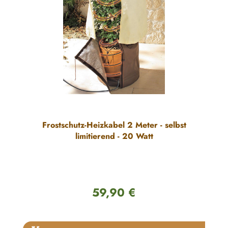
Frostschutz-Heizkabel 2 Meter - selbst
limitierend - 20 Watt
59,90 €
Regulärer Preis:
Produktgalerie überspringen