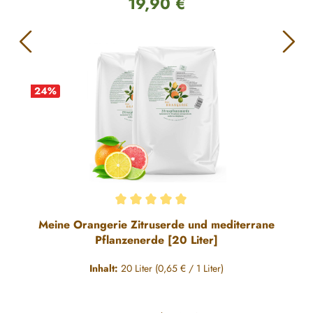
19,90 €
Regulärer Preis:
24
%
Durchschnittliche Bewertung von 5 von 5 Sternen
Meine Orangerie Zitruserde und mediterrane
Pflanzenerde [20 Liter]
Inhalt:
20 Liter
(0,65 € / 1 Liter)