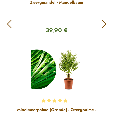
Zwergmandel - Mandelbaum
39,90 €
Regulärer Preis:
Durchschnittliche Bewertung von 5 von 5 Sternen
Mittelmeerpalme [Grande] - Zwergpalme -