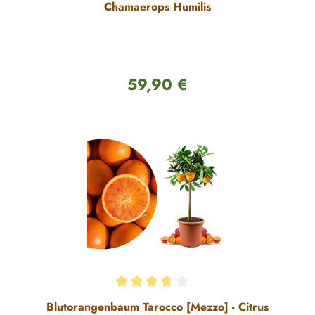
Chamaerops Humilis
59,90 €
Regulärer Preis:
Durchschnittliche Bewertung von 3.67 von 5 Sternen
Blutorangenbaum Tarocco [Mezzo] - Citrus