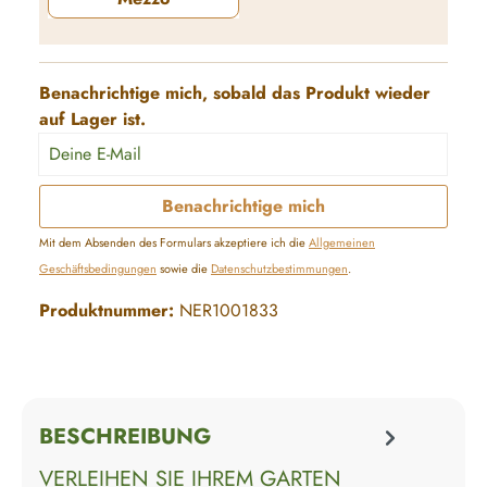
Mezzo
(Diese Option ist zurzeit nicht verfügbar.)
Benachrichtige mich, sobald das Produkt wieder
auf Lager ist.
Deine E-Mail
Benachrichtige mich
Mit dem Absenden des Formulars akzeptiere ich die
Allgemeinen
Geschäftsbedingungen
sowie die
Datenschutzbestimmungen
.
Produktnummer:
NER1001833
BESCHREIBUNG
VERLEIHEN SIE IHREM GARTEN