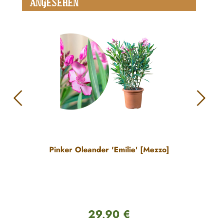
ANGESEHEN
Pinker Oleander 'Emilie' [Mezzo]
29,90 €
Regulärer Preis: