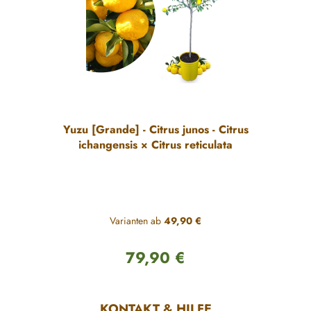
Yuzu [Grande] - Citrus junos - Citrus
ichangensis × Citrus reticulata
Varianten ab
49,90 €
79,90 €
Regulärer Preis:
KONTAKT & HILFE