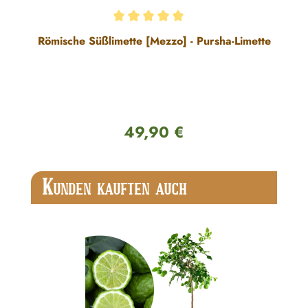
Durchschnittliche Bewertung von 5 von 5 Sternen
Römische Süßlimette [Mezzo] - Pursha-Limette
49,90 €
Regulärer Preis:
Produktgalerie überspringen
K
UNDEN KAUFTEN AUCH