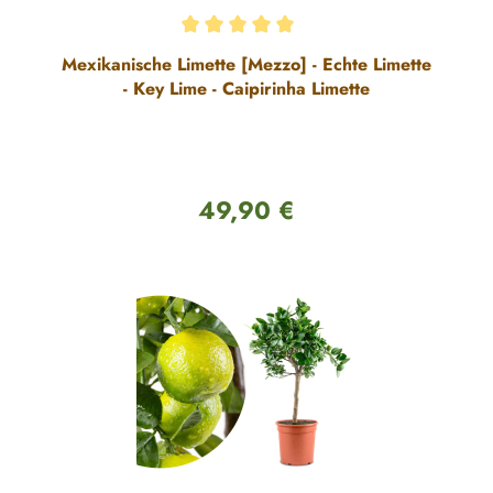
Durchschnittliche Bewertung von 5 von 5 Sternen
Mexikanische Limette [Mezzo] - Echte Limette
- Key Lime - Caipirinha Limette
49,90 €
Regulärer Preis: