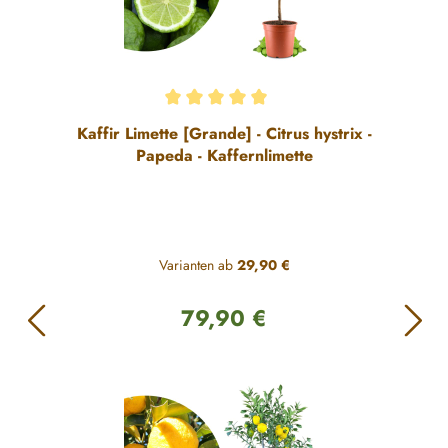
Durchschnittliche Bewertung von 5 von 5 Sternen
Kaffir Limette [Grande] - Citrus hystrix -
Papeda - Kaffernlimette
Varianten ab
29,90 €
79,90 €
Regulärer Preis: