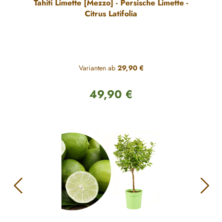
Tahiti Limette [Mezzo] - Persische Limette -
Citrus Latifolia
Varianten ab
29,90 €
49,90 €
Regulärer Preis: