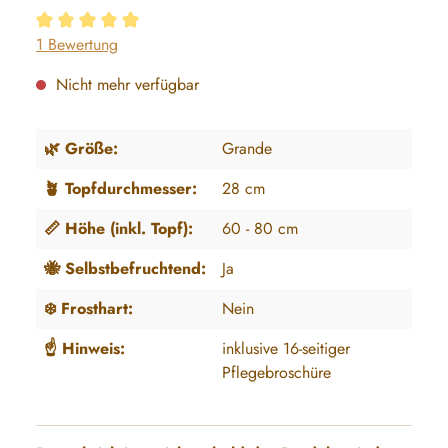
Durchschnittliche Bewertung von 5 von 5 Sternen
1 Bewertung
Nicht mehr verfügbar
🌿 Größe:
Grande
🪴 Topfdurchmesser:
28 cm
📏 Höhe (inkl. Topf):
60 - 80 cm
🐝 Selbstbefruchtend:
Ja
❄️ Frosthart:
Nein
☝️ Hinweis:
inklusive 16-seitiger
Pflegebroschüre