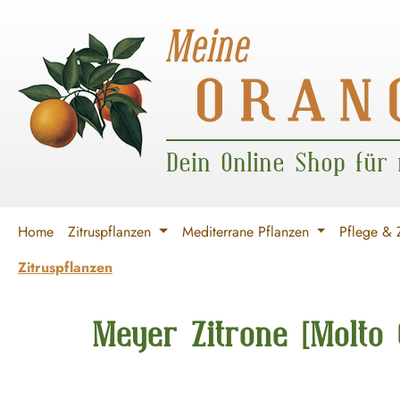
 Hauptinhalt springen
Zur Suche springen
Zur Hauptnavigation springen
Dein Online Shop für
Home
Zitruspflanzen
Mediterrane Pflanzen
Pflege & 
Zitruspflanzen
Meyer Zitrone [Molto