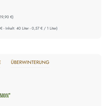
19,90 €
)
 €
- Inhalt:
40
Liter
-
0,57 €
/
1
Liter
)
E
ÜBERWINTERUNG
EMON"