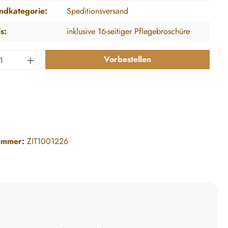
ndkategorie:
Speditionsversand
s:
inklusive 16-seitiger Pflegebroschüre
 Anzahl: Gib den gewünschten Wert ein ode
Vorbestellen
ummer:
ZIT1001226