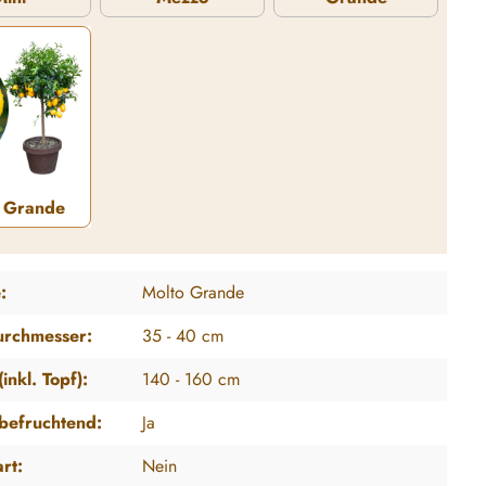
Mini
Mezzo
Grande
 Grande
Molto Grande
:
Molto Grande
urchmesser:
35 - 40 cm
inkl. Topf):
140 - 160 cm
tbefruchtend:
Ja
art:
Nein