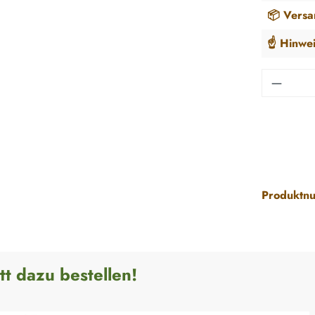
📦 Versa
☝️ Hinwei
Produkt
Produktn
tt dazu bestellen!