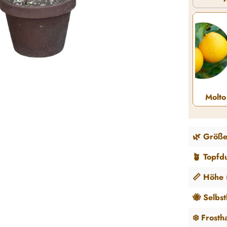
Molto
🌿 Größe
🪴 Topfd
📏 Höhe (
🐝 Selbs
❄️ Frosth