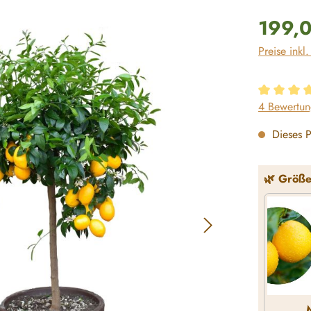
Regulärer P
199,
Preise inkl
Durchschni
4 Bewertu
Dieses P
🌿 Größ