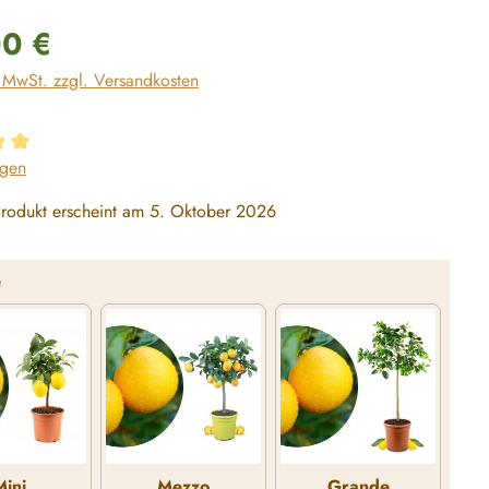
reis:
00 €
. MwSt. zzgl. Versandkosten
ttliche Bewertung von 5 von 5 Sternen
ngen
rodukt erscheint am 5. Oktober 2026
auswählen
e
Mini
Mezzo
Grande