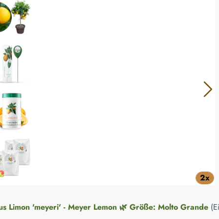
2x
rus Limon 'meyeri' - Meyer Lemon 🌿 Größe: Molto Grande
(E